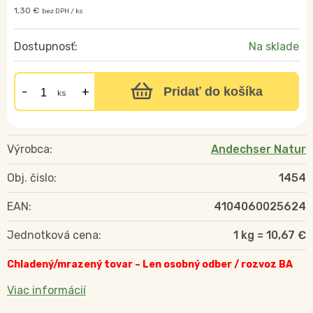
1,30 €
bez DPH / ks
Dostupnosť:
Na sklade
Pridať do košíka
ks
Výrobca:
Andechser Natur
Obj. čislo:
1454
EAN:
4104060025624
Jednotková cena:
1 kg = 10,67 €
Chladený/mrazený tovar – Len osobný odber / rozvoz BA
Viac informácií