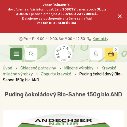
Vážení zákazníci,
dovoľujeme si Vás informovať, že v
SOBOTY
v mesiacoch
JÚL
a
×
AUGUST
je naša predajňa
ZELOVOCU
ZATVORENÁ.
Ďakujeme za pochopenie a tešíme sa na Vás!
Váš tím
BIO - SLNEČNICA
.
Po – Pi:
9.00 – 19.00
, So:
9.00 – 12.30
Kontakty
0
Úvod
Chladené potraviny
Mliečne výrobky
Kravské
mliečne výrobky
Jogurty kravské
Puding čokoládový Bio-
Sahne 150g bio AND
Puding čokoládový Bio-Sahne 150g bio AND