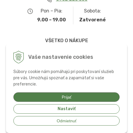
Pon – Pia:
Sobota:
9.00 – 19.00
Zatvorené
VŠETKO O NÁKUPE
Obchodné podmienky
Vaše nastavenie cookies
Možnosti dopravy a platby
Súbory cookie nám pomáhajú pri poskytovaní služieb
Ochrana osobných údajov
pre vás. Umožňujú spoznať a zapamätať si vaše
preferencie.
Používanie cookies
Prijať
Nastaviť
© 2026 Bio potraviny, zdravá výživa a doplnky •
tvorba eshopu cez
Odmietnuť
UNIobchod
,
webhosting
spoločnosti
WEBYGROUP