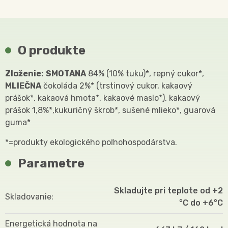
O produkte
Zloženie:
SMOTANA
84% (10% tuku)*, repný cukor*,
MLIEČNA
čokoláda 2%* (trstinový cukor, kakaový
prášok*, kakaová hmota*, kakaové maslo*), kakaový
prášok 1,8%*,kukuričný škrob*, sušené mlieko*, guarová
guma*
*=produkty ekologického poľnohospodárstva.
Parametre
Skladujte pri teplote od +2
Skladovanie
°C do +6°C
Energetická hodnota na