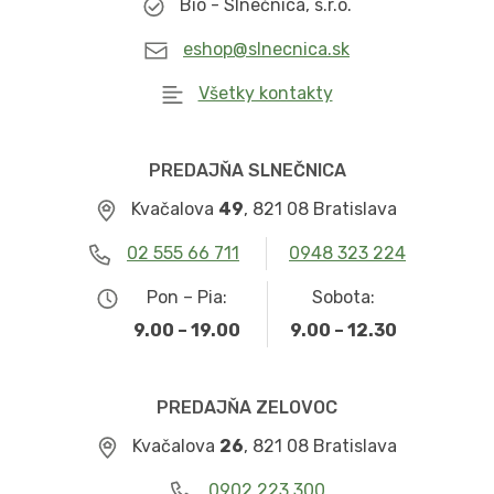
Bio - Slnečnica, s.r.o.
eshop@slnecnica.sk
Všetky kontakty
PREDAJŇA SLNEČNICA
Kvačalova
49
, 821 08 Bratislava
02 555 66 711
0948 323 224
Pon – Pia:
Sobota:
9.00 – 19.00
9.00 – 12.30
PREDAJŇA ZELOVOC
Kvačalova
26
, 821 08 Bratislava
0902 223 300