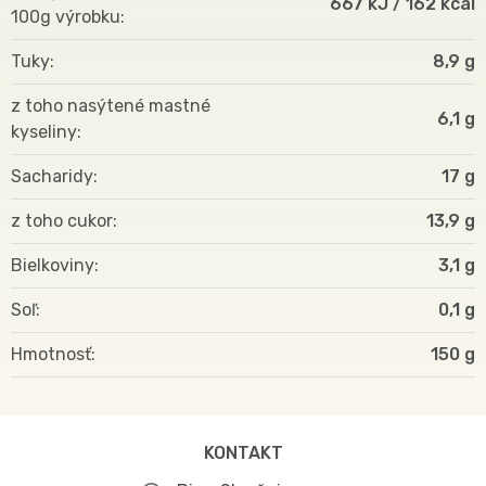
667 kJ / 162 kcal
100g výrobku
Tuky
8,9 g
z toho nasýtené mastné
6,1 g
kyseliny
Sacharidy
17 g
z toho cukor
13,9 g
Bielkoviny
3,1 g
Soľ
0,1 g
Hmotnosť
150
KONTAKT