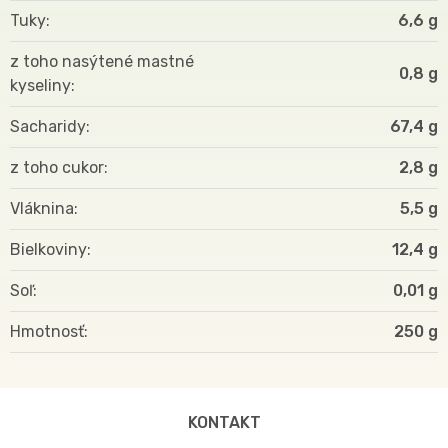
Tuky
6,6 g
z toho nasýtené mastné
0,8 g
kyseliny
Sacharidy
67,4 g
z toho cukor
2,8 g
Vláknina
5,5 g
Bielkoviny
12,4 g
Soľ
0,01 g
Hmotnosť
250
KONTAKT