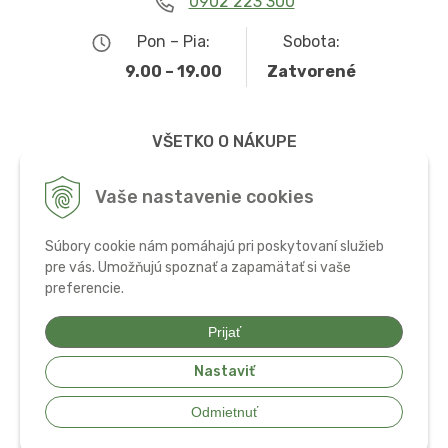
0902 223 300
Pon – Pia:
Sobota:
9.00 – 19.00
Zatvorené
VŠETKO O NÁKUPE
Obchodné podmienky
Vaše nastavenie cookies
Možnosti dopravy a platby
Súbory cookie nám pomáhajú pri poskytovaní služieb
Ochrana osobných údajov
pre vás. Umožňujú spoznať a zapamätať si vaše
preferencie.
Používanie cookies
Prijať
Nastaviť
© 2026 Bio potraviny, zdravá výživa a doplnky •
tvorba eshopu cez
Odmietnuť
UNIobchod
,
webhosting
spoločnosti
WEBYGROUP