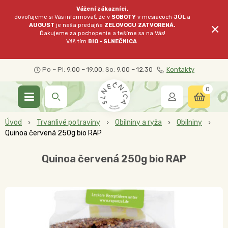
Vážení zákazníci,
dovoľujeme si Vás informovať, že v
SOBOTY
v mesiacoch
JÚL
a
×
AUGUST
je naša predajňa
ZELOVOCU
ZATVORENÁ.
Ďakujeme za pochopenie a tešíme sa na Vás!
Váš tím
BIO - SLNEČNICA
.
Po – Pi:
9.00 – 19.00
, So:
9.00 – 12.30
Kontakty
0
Úvod
Trvanlivé potraviny
Obilniny a ryža
Obilniny
Quinoa červená 250g bio RAP
Quinoa červená 250g bio RAP