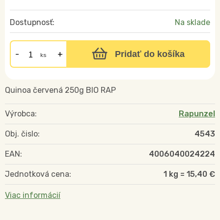
Dostupnosť:
Na sklade
Pridať do košíka
ks
Quinoa červená 250g BIO RAP
Výrobca:
Rapunzel
Obj. čislo:
4543
EAN:
4006040024224
Jednotková cena:
1 kg = 15,40 €
Viac informácií