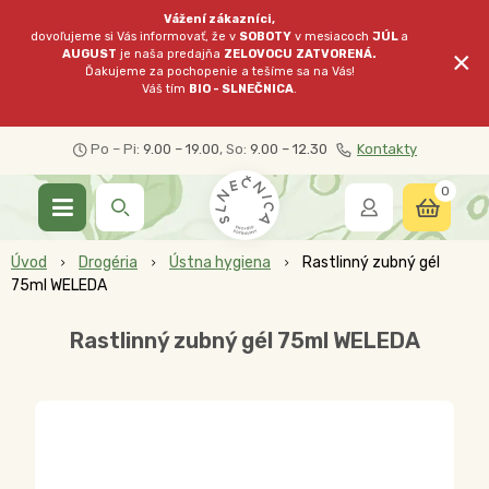
Vážení zákazníci,
dovoľujeme si Vás informovať, že v
SOBOTY
v mesiacoch
JÚL
a
×
AUGUST
je naša predajňa
ZELOVOCU
ZATVORENÁ.
Ďakujeme za pochopenie a tešíme sa na Vás!
Váš tím
BIO - SLNEČNICA
.
Po – Pi:
9.00 – 19.00
, So:
9.00 – 12.30
Kontakty
0
Úvod
Drogéria
Ústna hygiena
Rastlinný zubný gél
75ml WELEDA
Rastlinný zubný gél 75ml WELEDA