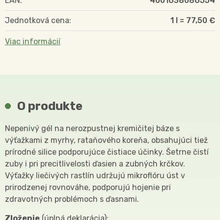
EAN:
4001638086554
Jednotková cena:
1 l = 77,50 €
Viac informácií
O produkte
Nepenivý gél na nerozpustnej kremičitej báze s
výťažkami z myrhy, rataňového koreňa, obsahujúci tiež
prírodné silice podporujúce čistiace účinky. Šetrne čistí
zuby i pri precitlivelosti ďasien a zubných krčkov.
Výťažky liečivých rastlín udržujú mikroflóru úst v
prirodzenej rovnováhe, podporujú hojenie pri
zdravotných problémoch s ďasnami.
Zloženie
(úplná deklarácia):