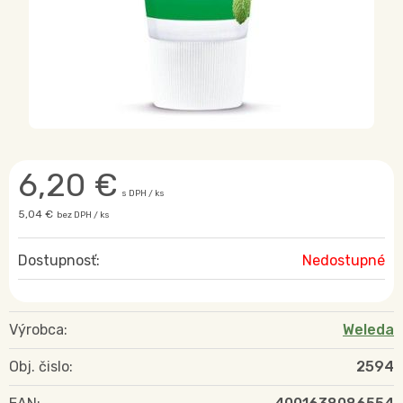
6,20
€
s DPH / ks
5,04 €
bez DPH / ks
Dostupnosť:
Nedostupné
Výrobca:
Weleda
Obj. čislo:
2594