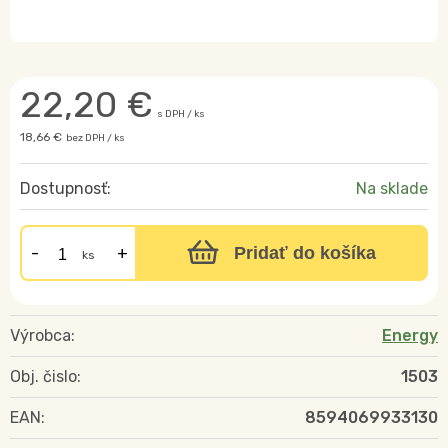
22,20
€
s DPH / ks
18,66 €
bez DPH / ks
Dostupnosť:
Na sklade
Pridať do košíka
ks
Výrobca:
Energy
Obj. čislo:
1503
EAN:
8594069933130