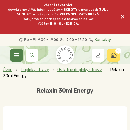
Vážení zákazníci,
dovoľujeme si Vás informovať, že v
SOBOTY
v mesiacoch
JÚL
a
×
AUGUST
je naša predajňa
ZELOVOCU
ZATVORENÁ.
Ďakujeme za pochopenie a tešíme sa na Vás!
Váš tím
BIO - SLNEČNICA
.
Po – Pi:
9.00 – 19.00
, So:
9.00 – 12.30
Kontakty
0
Úvod
Doplnky stravy
Ostatné doplnky stravy
Relaxin
30ml Energy
Relaxin 30ml Energy