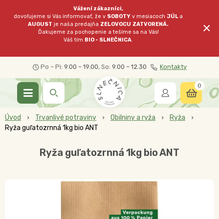
Vážení zákazníci,
dovoľujeme si Vás informovať, že v
SOBOTY
v mesiacoch
JÚL
a
×
AUGUST
je naša predajňa
ZELOVOCU
ZATVORENÁ.
Ďakujeme za pochopenie a tešíme sa na Vás!
Váš tím
BIO - SLNEČNICA
.
Po – Pi:
9.00 – 19.00
, So:
9.00 – 12.30
Kontakty
0
Úvod
Trvanlivé potraviny
Obilniny a ryža
Ryža
Ryža guľatozrnná 1kg bio ANT
Ryža guľatozrnná 1kg bio ANT