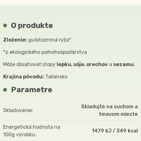
O produkte
Zloženie:
guľatozrnná ryža*
*z ekologického poľnohospodárstva
Môže obsahovať stopy
lepku, sóje, orechov
a
sezamu
.
Krajina pôvodu:
Taliansko
Parametre
Skladujte na suchom a
Skladovanie
tmavom mieste
Energetická hodnota na
1479 kJ / 349 kcal
100g výrobku