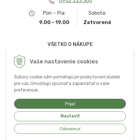
0902 223 300
Pon – Pia:
Sobota:
9.00 – 19.00
Zatvorené
VŠETKO O NÁKUPE
Obchodné podmienky
Vaše nastavenie cookies
Možnosti dopravy a platby
Súbory cookie nám pomáhajú pri poskytovaní služieb
Ochrana osobných údajov
pre vás. Umožňujú spoznať a zapamätať si vaše
preferencie.
Používanie cookies
Prijať
Nastaviť
© 2026 Bio potraviny, zdravá výživa a doplnky •
tvorba eshopu cez
Odmietnuť
UNIobchod
,
webhosting
spoločnosti
WEBYGROUP