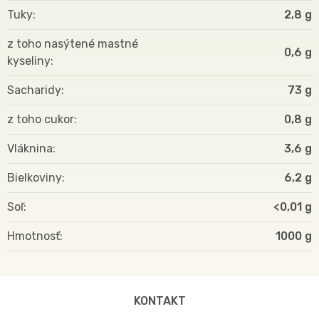
Tuky
2,8 g
z toho nasýtené mastné
0,6 g
kyseliny
Sacharidy
73 g
z toho cukor
0,8 g
Vláknina
3,6 g
Bielkoviny
6,2 g
Soľ
<0,01 g
Hmotnosť
1000
KONTAKT