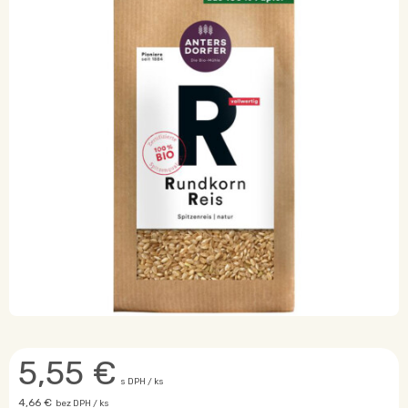
5,55
€
s DPH / ks
4,66 €
bez DPH / ks