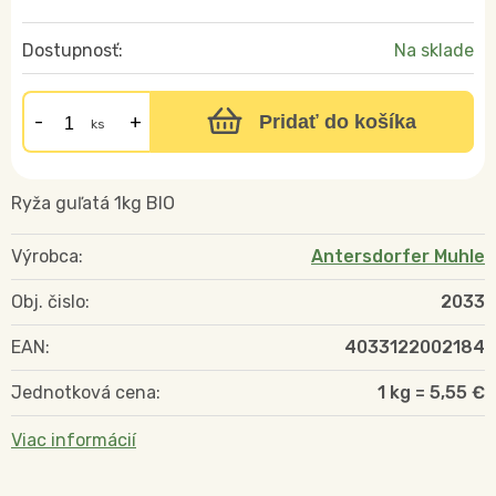
Dostupnosť:
Na sklade
Pridať do košíka
ks
Ryža guľatá 1kg BIO
Výrobca:
Antersdorfer Muhle
Obj. čislo:
2033
EAN:
4033122002184
Jednotková cena:
1 kg = 5,55 €
Viac informácií