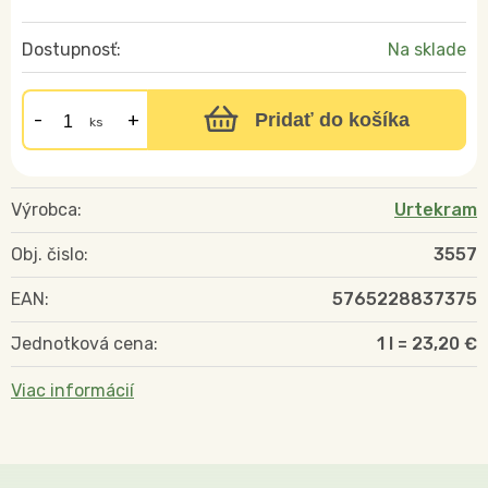
Dostupnosť:
Na sklade
Pridať do košíka
ks
Výrobca:
Urtekram
Obj. čislo:
3557
EAN:
5765228837375
Jednotková cena:
1 l = 23,20 €
Viac informácií