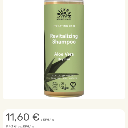
11,60
€
s DPH / ks
9,43 €
bez DPH / ks