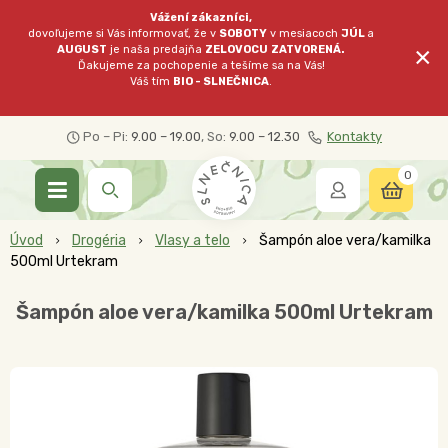
Vážení zákazníci,
dovoľujeme si Vás informovať, že v
SOBOTY
v mesiacoch
JÚL
a
×
AUGUST
je naša predajňa
ZELOVOCU
ZATVORENÁ.
Ďakujeme za pochopenie a tešíme sa na Vás!
Váš tím
BIO - SLNEČNICA
.
Po – Pi:
9.00 – 19.00
, So:
9.00 – 12.30
Kontakty
0
Úvod
Drogéria
Vlasy a telo
Šampón aloe vera/kamilka
500ml Urtekram
Šampón aloe vera/kamilka 500ml Urtekram