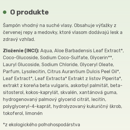
O produkte
Šampón vhodný na suché vlasy. Obsahuje výťažky z
červenej repy a medovky, ktoré vlasom dodávajú lesk a
zdravý vzhľad.
Zloženie (INCI):
Aqua, Aloe Barbadensis Leaf Extract*,
Coco-Glucoside, Sodium Coco-Sulfate, Glycerin**,
Lauryl Glucoside, Sodium Chloride, Glyceryl Oleate,
Parfum, Lysolecitin, Citrus Aurantium Dulcis Peel Oil*,
Leaf Extract*, Leaf Extracta* Extrakt z listov Piperita*,
extrakt z koreňa beta vulgaris, askorbyl palmitát, beta-
sitosterol, kokos-kaprylát, skvalén, xantánová guma,
hydrogenovaný palmový glycerid citrát, lecitín,
polyglyceryl-4-kaprát, hydrolyzovaný kukuričný škrob,
tokoferol, limonén
*z ekologického poľnohospodárstva