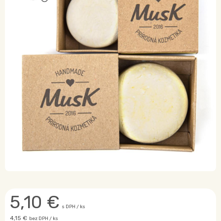
5,10
€
s DPH / ks
4,15 €
bez DPH / ks