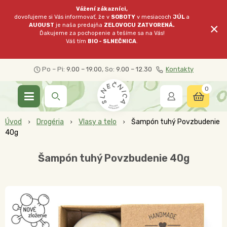
Vážení zákazníci,
dovoľujeme si Vás informovať, že v
SOBOTY
v mesiacoch
JÚL
a
×
AUGUST
je naša predajňa
ZELOVOCU
ZATVORENÁ.
Ďakujeme za pochopenie a tešíme sa na Vás!
Váš tím
BIO - SLNEČNICA
.
Po – Pi:
9.00 – 19.00
, So:
9.00 – 12.30
Kontakty
0
Úvod
Drogéria
Vlasy a telo
Šampón tuhý Povzbudenie
40g
Šampón tuhý Povzbudenie 40g