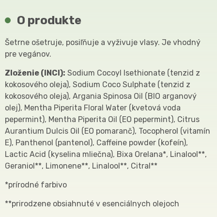
O produkte
Šetrne ošetruje, posiľňuje a vyživuje vlasy. Je vhodný
pre vegánov.
Zloženie (INCI):
Sodium Cocoyl Isethionate (tenzid z
kokosového oleja), Sodium Coco Sulphate (tenzid z
kokosového oleja), Argania Spinosa Oil (BIO arganový
olej), Mentha Piperita Floral Water (kvetová voda
pepermint), Mentha Piperita Oil (EO pepermint), Citrus
Aurantium Dulcis Oil (EO pomaranč), Tocopherol (vitamín
E), Panthenol (pantenol), Caffeine powder (kofeín),
Lactic Acid (kyselina mliečna), Bixa Orelana*, Linalool**,
Geraniol**, Limonene**, Linalool**, Citral**
*prírodné farbivo
**prirodzene obsiahnuté v esenciálnych olejoch