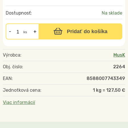
Dostupnosť:
Na sklade
Pridať do košíka
ks
Výrobca:
MusK
Obj. čislo:
2264
EAN:
8588007743349
Jednotková cena:
1 kg = 127,50 €
Viac informácií