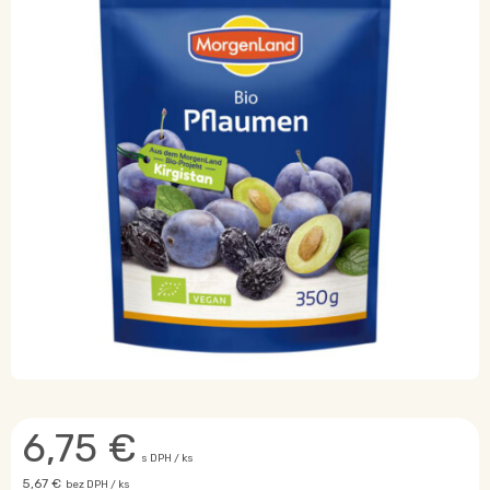
6,75
€
s DPH / ks
5,67 €
bez DPH / ks