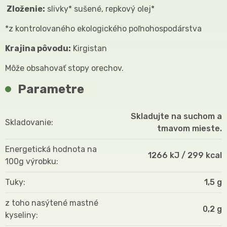
Zloženie:
slivky* sušené, repkový olej*
*z kontrolovaného ekologického poľnohospodárstva
Krajina pôvodu:
Kirgistan
Môže obsahovať stopy orechov.
Parametre
Skladujte na suchom a
Skladovanie
tmavom mieste.
Energetická hodnota na
1266 kJ / 299 kcal
100g výrobku
Tuky
1,5 g
z toho nasýtené mastné
0,2 g
kyseliny