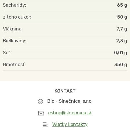
Sacharidy
65 g
z toho cukor
50 g
Vláknina
7,7 g
Bielkoviny
2,3 g
Soľ
0,01 g
Hmotnosť
350
KONTAKT
Bio - Slnečnica, s.r.o.
eshop@slnecnica.sk
Všetky kontakty