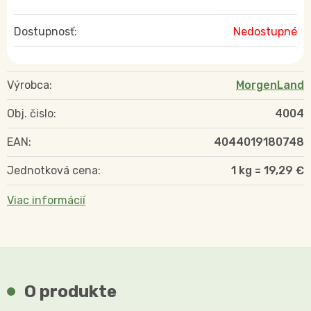
Dostupnosť:
Nedostupné
Výrobca:
MorgenLand
Obj. čislo:
4004
EAN:
4044019180748
Jednotková cena:
1 kg = 19,29 €
Viac informácií
O produkte