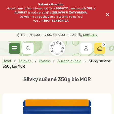
Vážení zákazníci,
dovoľujeme si Vás informovať, že v
SOBOTY
v mesiacoch
JÚL
a
×
AUGUST
je naša predajňa
ZELOVOCU
ZATVORENÁ.
Ďakujeme za pochopenie a tešíme sa na Vás!
Váš tím
BIO - SLNEČNICA
.
Po – Pi:
9.00 – 19.00
, So:
9.00 – 12.30
Kontakty
0
Úvod
Zelovoc
Ovocie
Sušené ovocie
Slivky sušené
350g bio MOR
Slivky sušené 350g bio MOR