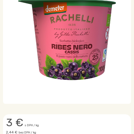
3
€
s DPH / kg
2,44 €
bez DPH / kg