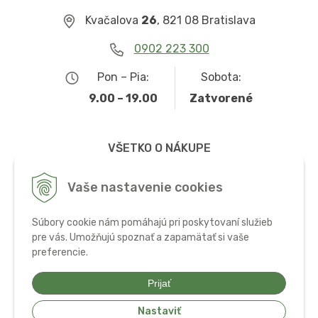
Kvačalova
26
, 821 08 Bratislava
0902 223 300
Pon – Pia:
Sobota:
9.00 – 19.00
Zatvorené
VŠETKO O NÁKUPE
Obchodné podmienky
Vaše nastavenie cookies
Možnosti dopravy a platby
Súbory cookie nám pomáhajú pri poskytovaní služieb
Ochrana osobných údajov
pre vás. Umožňujú spoznať a zapamätať si vaše
preferencie.
Používanie cookies
Prijať
Nastaviť