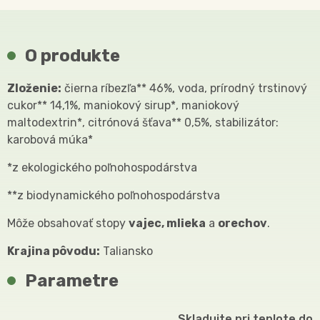
O produkte
Zloženie:
čierna ríbezľa** 46%, voda, prírodný trstinový
cukor** 14,1%, maniokový sirup*, maniokový
maltodextrin*, citrónová šťava** 0,5%, stabilizátor:
karobová múka*
*z ekologického poľnohospodárstva
**z biodynamického poľnohospodárstva
Môže obsahovať stopy
vajec, mlieka
a
orechov
.
Krajina pôvodu:
Taliansko
Parametre
Skladujte pri teplote do