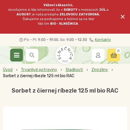
Vážení zákazníci,
dovoľujeme si Vás informovať, že v
SOBOTY
v mesiacoch
JÚL
a
×
AUGUST
je naša predajňa
ZELOVOCU
ZATVORENÁ.
Ďakujeme za pochopenie a tešíme sa na Vás!
Váš tím
BIO - SLNEČNICA
.
Po – Pi:
9.00 – 19.00
, So:
9.00 – 12.30
Kontakty
0
Úvod
Trvanlivé potraviny
Sladkosti
Zmrzliny
Sorbet z čiernej ríbezle 125 ml bio RAC
Sorbet z čiernej ríbezle 125 ml bio RAC