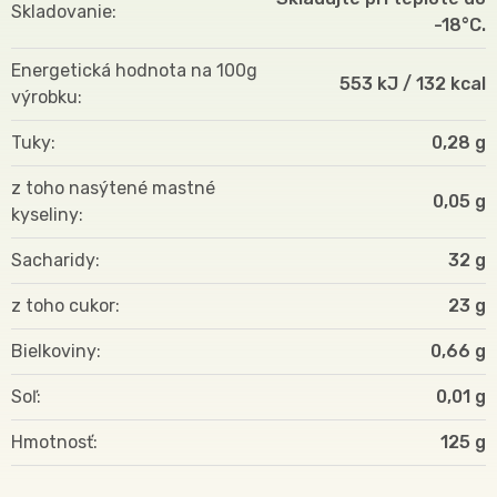
Skladovanie
-18°C.
Energetická hodnota na 100g
553 kJ / 132 kcal
výrobku
Tuky
0,28 g
z toho nasýtené mastné
0,05 g
kyseliny
Sacharidy
32 g
z toho cukor
23 g
Bielkoviny
0,66 g
Soľ
0,01 g
Hmotnosť
125