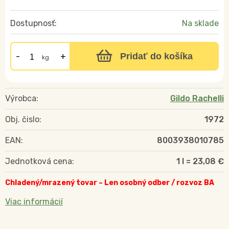
Dostupnosť:
Na sklade
Pridať do košíka
kg
Výrobca:
Gildo Rachelli
Obj. čislo:
1972
EAN:
8003938010785
Jednotková cena:
1 l = 23,08 €
Chladený/mrazený tovar – Len osobný odber / rozvoz BA
Viac informácií