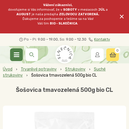
Vážení zákazníci,
dovoľujeme si Vás informovať, že v
SOBOTY
v mesiacoch
JÚL
a
×
AUGUST
je naša predajňa
ZELOVOCU
ZATVORENÁ.
Ďakujeme za pochopenie a tešíme sa na Vás!
Váš tím
BIO - SLNEČNICA
.
Po – Pi:
9.00 – 19.00
, So:
9.00 – 12.30
Kontakty
0
Úvod
Trvanlivé potraviny
Strukoviny
Suché
strukoviny
Šošovica tmavozelená 500g bio CL
Šošovica tmavozelená 500g bio CL