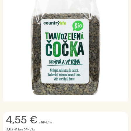
4,55
€
s DPH / ks
3,82 €
bez DPH / ks