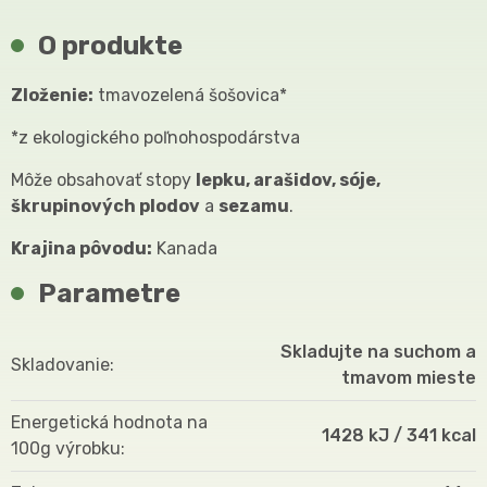
O produkte
Zloženie:
tmavozelená šošovica*
*z ekologického poľnohospodárstva
Môže obsahovať stopy
lepku, arašidov, sóje,
škrupinových plodov
a
sezamu
.
Krajina pôvodu:
Kanada
Parametre
Skladujte na suchom a
Skladovanie
tmavom mieste
Energetická hodnota na
1428 kJ / 341 kcal
100g výrobku