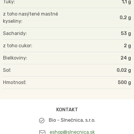
Tuky
1,1 g
z toho nasýtené mastné
0,2 g
kyseliny
Sacharidy
53 g
z toho cukor
2 g
Bielkoviny
24 g
Soľ
0,02 g
Hmotnosť
500
KONTAKT
Bio - Slnečnica, s.r.o.
eshop@slnecnica.sk