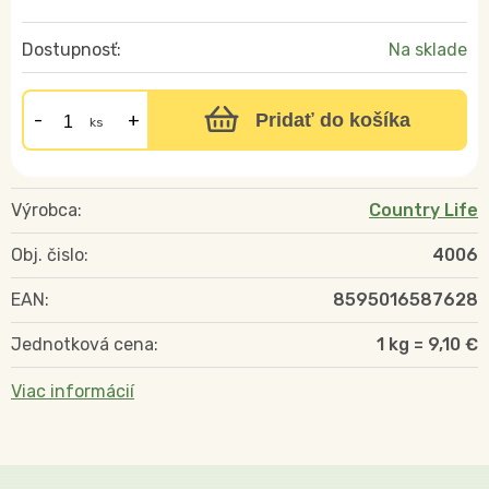
Dostupnosť:
Na sklade
Pridať do košíka
ks
Výrobca:
Country Life
Obj. čislo:
4006
EAN:
8595016587628
Jednotková cena:
1 kg = 9,10 €
Viac informácií