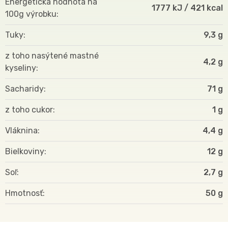
Energetická hodnota na
1777 kJ / 421 kcal
100g výrobku
Tuky
9,3 g
z toho nasýtené mastné
4,2 g
kyseliny
Sacharidy
71 g
z toho cukor
1 g
Vláknina
4,4 g
Bielkoviny
12 g
Soľ
2,7 g
Hmotnosť
50