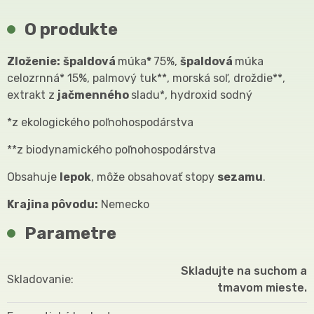
O produkte
Zloženie:
špaldová
múka
*
75%,
špaldová
múka
celozrnná* 15%, palmový tuk**, morská soľ, droždie**,
extrakt z
jačmenného
sladu*, hydroxid sodný
*z ekologického poľnohospodárstva
**z biodynamického poľnohospodárstva
Obsahuje
lepok
, môže obsahovať stopy
sezamu
.
Krajina pôvodu:
Nemecko
Parametre
Skladujte na suchom a
Skladovanie
tmavom mieste.