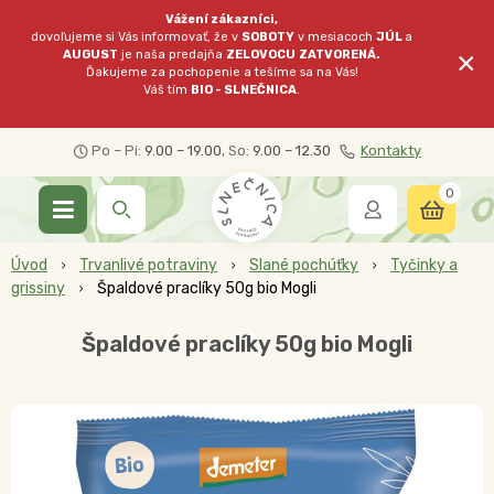
Vážení zákazníci,
dovoľujeme si Vás informovať, že v
SOBOTY
v mesiacoch
JÚL
a
×
AUGUST
je naša predajňa
ZELOVOCU
ZATVORENÁ.
Ďakujeme za pochopenie a tešíme sa na Vás!
Váš tím
BIO - SLNEČNICA
.
Po – Pi:
9.00 – 19.00
, So:
9.00 – 12.30
Kontakty
0
Úvod
Trvanlivé potraviny
Slané pochúťky
Tyčinky a
grissiny
Špaldové praclíky 50g bio Mogli
Špaldové praclíky 50g bio Mogli