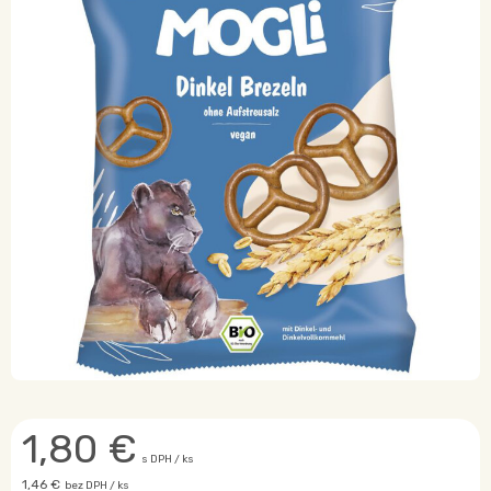
1,80
€
s DPH / ks
1,46 €
bez DPH / ks