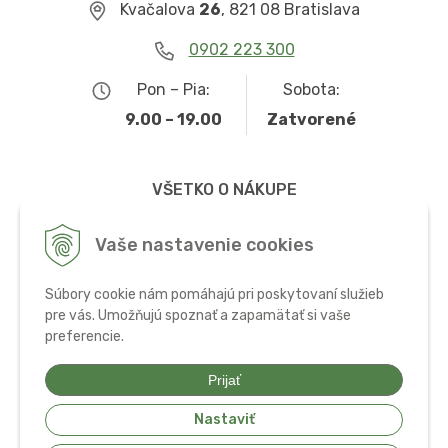
Kvačalova
26
, 821 08 Bratislava
0902 223 300
Pon – Pia:
Sobota:
9.00 – 19.00
Zatvorené
VŠETKO O NÁKUPE
Obchodné podmienky
Vaše nastavenie cookies
Možnosti dopravy a platby
Súbory cookie nám pomáhajú pri poskytovaní služieb
Ochrana osobných údajov
pre vás. Umožňujú spoznať a zapamätať si vaše
preferencie.
Používanie cookies
Prijať
Nastaviť