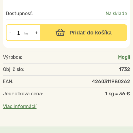
Dostupnosť:
Na sklade
Pridať do košíka
ks
Výrobca:
Mogli
Obj. čislo:
1732
EAN:
4260311980262
Jednotková cena:
1 kg = 36 €
Viac informácií