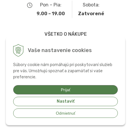
Pon – Pia:
Sobota:
9.00 – 19.00
Zatvorené
VŠETKO O NÁKUPE
Obchodné podmienky
Vaše nastavenie cookies
Možnosti dopravy a platby
Súbory cookie nám pomáhajú pri poskytovaní služieb
Ochrana osobných údajov
pre vás. Umožňujú spoznať a zapamätať si vaše
preferencie.
Používanie cookies
Prijať
Nastaviť
© 2026 Bio potraviny, zdravá výživa a doplnky •
tvorba eshopu cez
Odmietnuť
UNIobchod
,
webhosting
spoločnosti
WEBYGROUP