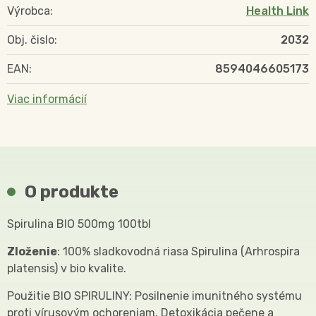
Výrobca:
Health Link
Obj. čislo:
2032
EAN:
8594046605173
Viac informácií
O produkte
Spirulina BIO 500mg 100tbl
Zloženie
: 100% sladkovodná riasa Spirulina (Arhrospira
platensis) v bio kvalite.
Použitie BIO SPIRULINY: Posilnenie imunitného systému
proti vírusovým ochoreniam, Detoxikácia pečene a