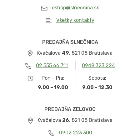
eshop@slnecnica.sk
Všetky kontakty
PREDAJŇA SLNEČNICA
Kvačalova
49
, 821 08 Bratislava
02 555 66 711
0948 323 224
Pon – Pia:
Sobota:
9.00 – 19.00
9.00 – 12.30
PREDAJŇA ZELOVOC
Kvačalova
26
, 821 08 Bratislava
0902 223 300