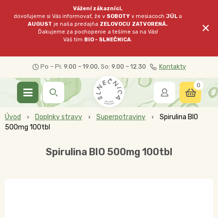
Vážení zákazníci,
dovoľujeme si Vás informovať, že v
SOBOTY
v mesiacoch
JÚL
a
×
AUGUST
je naša predajňa
ZELOVOCU
ZATVORENÁ.
Ďakujeme za pochopenie a tešíme sa na Vás!
Váš tím
BIO - SLNEČNICA
.
Po – Pi:
9.00 – 19.00
, So:
9.00 – 12.30
Kontakty
0
Úvod
Doplnky stravy
Superpotraviny
Spirulina BIO
500mg 100tbl
Spirulina BIO 500mg 100tbl