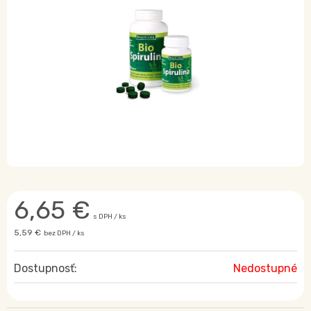
6,65
€
s DPH / ks
5,59 €
bez DPH / ks
Dostupnosť:
Nedostupné