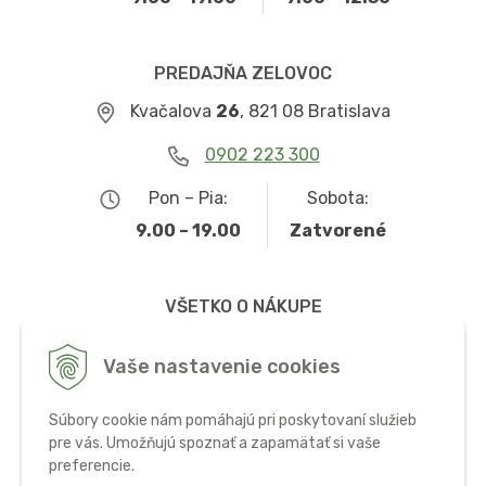
PREDAJŇA ZELOVOC
Kvačalova
26
, 821 08 Bratislava
0902 223 300
Pon – Pia:
Sobota:
9.00 – 19.00
Zatvorené
VŠETKO O NÁKUPE
Obchodné podmienky
Vaše nastavenie cookies
Možnosti dopravy a platby
Súbory cookie nám pomáhajú pri poskytovaní služieb
Ochrana osobných údajov
pre vás. Umožňujú spoznať a zapamätať si vaše
preferencie.
Používanie cookies