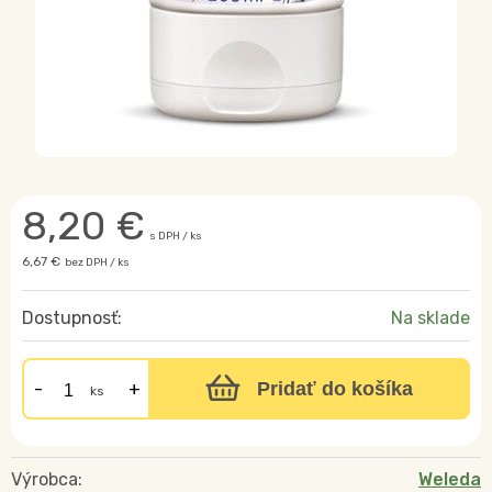
8,20
€
s DPH / ks
6,67 €
bez DPH / ks
Dostupnosť:
Na sklade
Pridať do košíka
ks
Výrobca:
Weleda