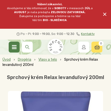
Vážení zákazníci,
dovoľujeme si Vás informovať, že v
SOBOTY
v mesiacoch
JÚL
a
×
AUGUST
je naša predajňa
ZELOVOCU
ZATVORENÁ.
Ďakujeme za pochopenie a tešíme sa na Vás!
Váš tím
BIO - SLNEČNICA
.
Po – Pi:
9.00 – 19.00
, So:
9.00 – 12.30
Kontakty
0
Úvod
Drogéria
Vlasy a telo
Sprchový krém Relax
levanduľový 200ml
Sprchový krém Relax levanduľový 200ml