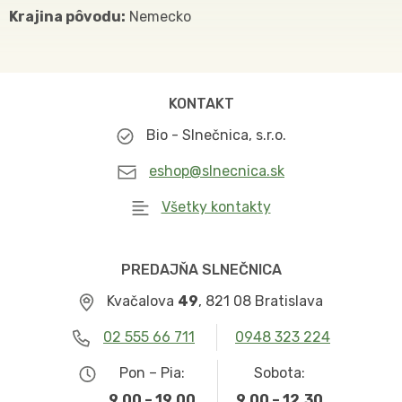
Krajina pôvodu:
Nemecko
KONTAKT
Bio - Slnečnica, s.r.o.
eshop@slnecnica.sk
Všetky kontakty
PREDAJŇA SLNEČNICA
Kvačalova
49
, 821 08 Bratislava
02 555 66 711
0948 323 224
Pon – Pia:
Sobota:
9.00 – 19.00
9.00 – 12.30