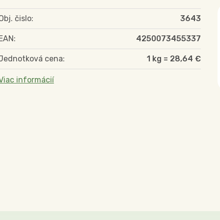
Obj. čislo:
3643
EAN:
4250073455337
Jednotková cena:
1 kg = 28,64 €
Viac informácií