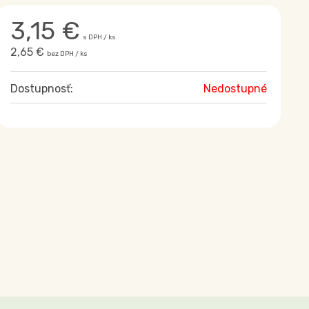
3,15
€
s DPH / ks
2,65 €
bez DPH / ks
Dostupnosť:
Nedostupné