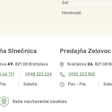
Soľ
Hmotnosť
ňa Slnečnica
Predajňa Zelovoc
lova
49
, 821 08 Bratislava
Kvačalova
26
, 821 08 B
5 66 711
0948 323 224
0902 223 300
Pia:
Sobota:
Pon – Pia:
Sobo
– 19.00
9.00 – 12.30
9.00 – 19.00
Zat
Vaše nastavenie cookies