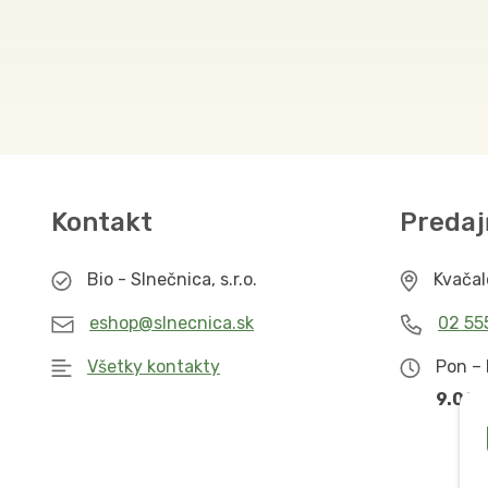
Kontakt
Predaj
Bio - Slnečnica, s.r.o.
Kvača
eshop@slnecnica.sk
02 55
Všetky kontakty
Pon – 
9.00 