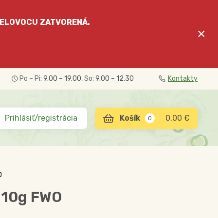
ELOVOCU
ZATVORENÁ.
×
Po – Pi:
9.00 – 19.00
, So:
9.00 – 12.30
Kontakty
Prihlásiť/registrácia
0,00 €
0
O
 110g FWO