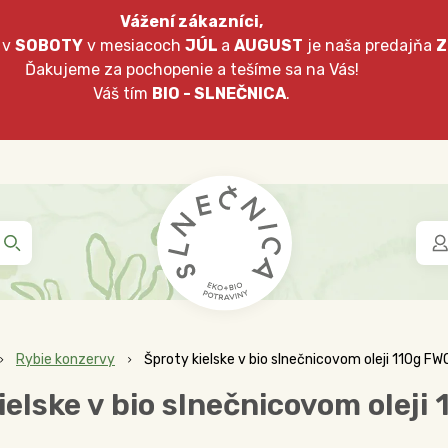
Vážení zákazníci,
 v
SOBOTY
v mesiacoch
JÚL
a
AUGUST
je naša predajňa
Z
Ďakujeme za pochopenie a tešíme sa na Vás!
Váš tím
BIO - SLNEČNICA
.
Rybie konzervy
Šproty kielske v bio slnečnicovom oleji 110g FW
ielske v bio slnečnicovom oleji