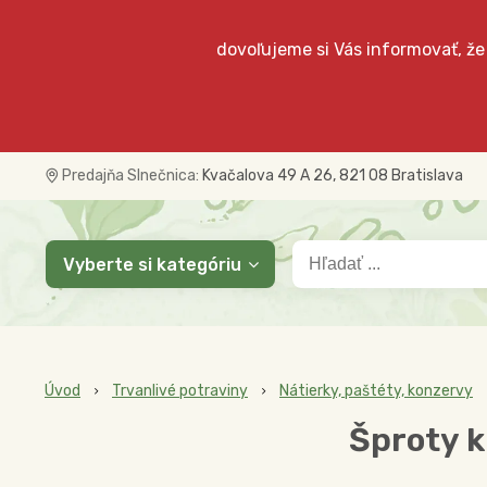
dovoľujeme si Vás informovať, že
Predajňa Slnečnica:
Kvačalova 49 A 26, 821 08 Bratislava
Vyberte si kategóriu
Úvod
Trvanlivé potraviny
Nátierky, paštéty, konzervy
Šproty k