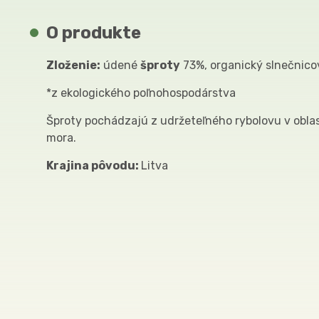
O produkte
Zloženie:
údené
šproty
73%, organický slnečnicov
*z ekologického poľnohospodárstva
Šproty pochádzajú z udržeteľného rybolovu v obla
mora.
Krajina pôvodu:
Litva