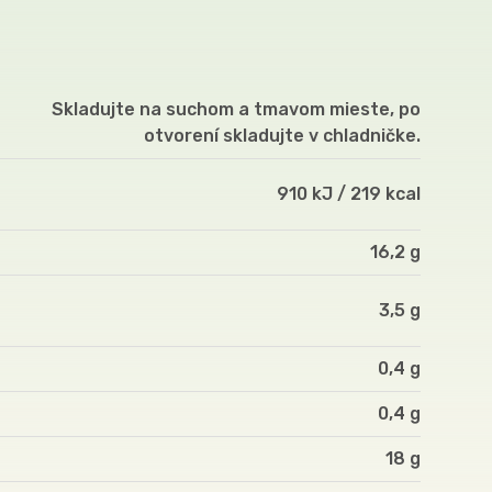
Skladujte na suchom a tmavom mieste, po
otvorení skladujte v chladničke.
910 kJ / 219 kcal
16,2 g
3,5 g
0,4 g
0,4 g
18 g