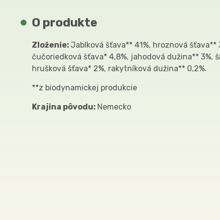
O produkte
Zloženie:
Jablková šťava** 41%, hroznová šťava** 
čučoriedková šťava* 4,8%, jahodová dužina** 3%, š
hrušková šťava* 2%, rakytníková dužina** 0,2%.
**z biodynamickej produkcie
Krajina pôvodu:
Nemecko