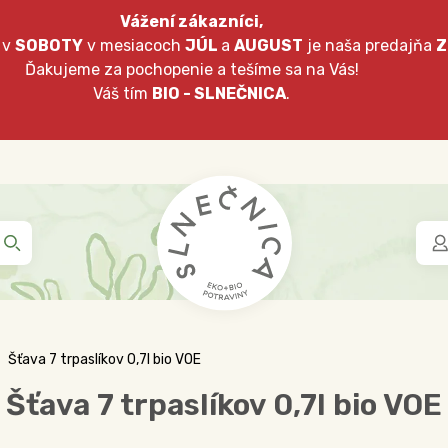
Vážení zákazníci,
 v
SOBOTY
v mesiacoch
JÚL
a
AUGUST
je naša predajňa
Z
Ďakujeme za pochopenie a tešíme sa na Vás!
Váš tím
BIO - SLNEČNICA
.
Šťava 7 trpaslíkov 0,7l bio VOE
Šťava 7 trpaslíkov 0,7l bio VOE