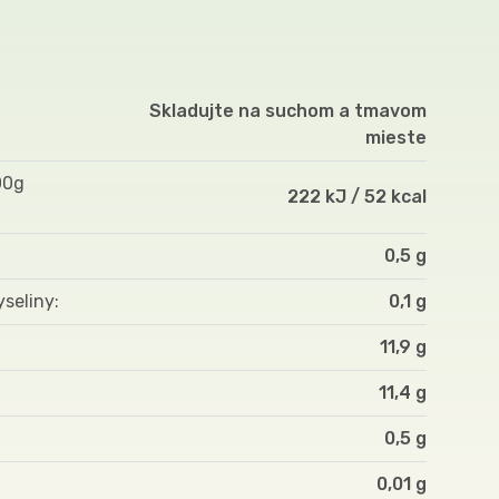
Skladujte na suchom a tmavom
mieste
00g
222 kJ / 52 kcal
0,5 g
yseliny
0,1 g
11,9 g
11,4 g
0,5 g
0,01 g