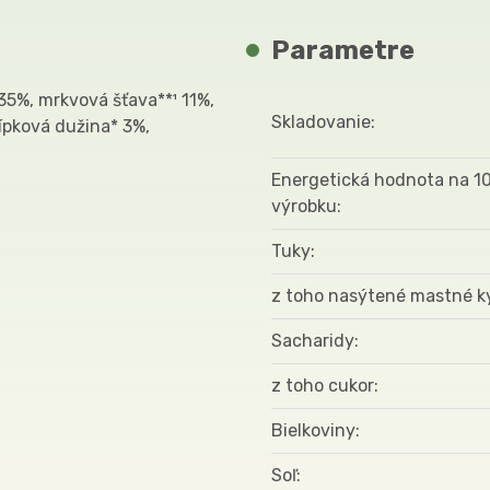
Parametre
35%, mrkvová šťava**¹ 11%,
Skladovanie
ípková dužina* 3%,
Energetická hodnota na 1
výrobku
Tuky
z toho nasýtené mastné k
Sacharidy
z toho cukor
Bielkoviny
Soľ