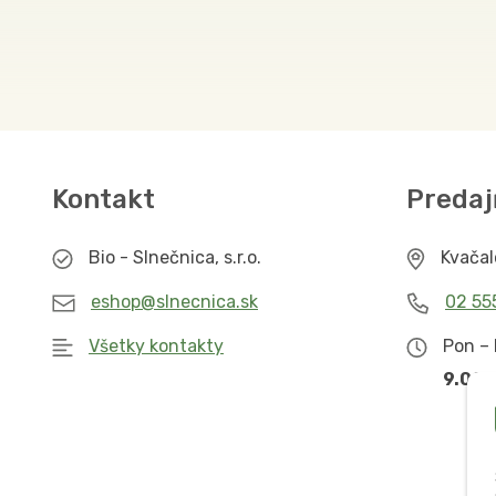
Kontakt
Predaj
Bio - Slnečnica, s.r.o.
Kvača
eshop@slnecnica.sk
02 55
Všetky kontakty
Pon – 
9.00 