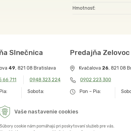
Hmotnosť
ňa Slnečnica
Predajňa Zelovoc
lova
49
, 821 08 Bratislava
Kvačalova
26
, 821 08 B
5 66 711
0948 323 224
0902 223 300
Pia:
Sobota:
Pon – Pia:
Sobo
– 19.00
9.00 – 12.30
9.00 – 19.00
Zat
Vaše nastavenie cookies
Súbory cookie nám pomáhajú pri poskytovaní služieb pre vás.