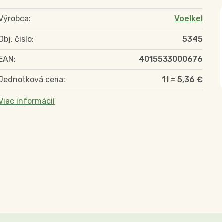
Výrobca:
Voelkel
Obj. čislo:
5345
EAN:
4015533000676
Jednotková cena:
1 l = 5,36 €
Viac informácií