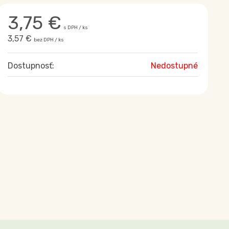
3,75
€
s DPH / ks
3,57 €
bez DPH / ks
Dostupnosť:
Nedostupné