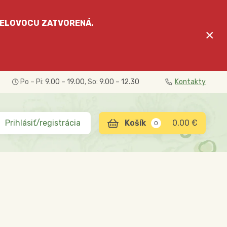
ELOVOCU
ZATVORENÁ.
×
Po – Pi:
9.00 – 19.00
, So:
9.00 – 12.30
Kontakty
Prihlásiť/registrácia
0,00 €
0