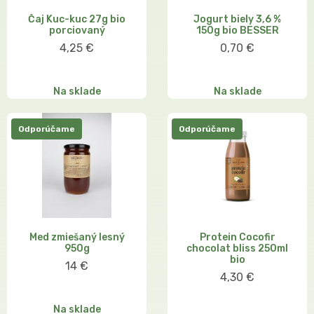
Čaj Kuc-kuc 27g bio
Jogurt biely 3,6 %
porciovaný
150g bio BESSER
4,25 €
0,70 €
Na sklade
Na sklade
Odporúčame
Odporúčame
Med zmiešaný lesný
Protein Cocofir
950g
chocolat bliss 250ml
bio
14 €
4,30 €
Na sklade