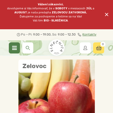
Vážení zákazníci,
dovoľujeme si Vás informovať, že v
SOBOTY
v mesiacoch
JÚL
a
×
AUGUST
je naša predajňa
ZELOVOCU
ZATVORENÁ.
Ďakujeme za pochopenie a tešíme sa na Vás!
Váš tím
BIO - SLNEČNICA
.
Po – Pi:
9.00 – 19.00
, So:
9.00 – 12.30
Kontakty
0
Zelovoc