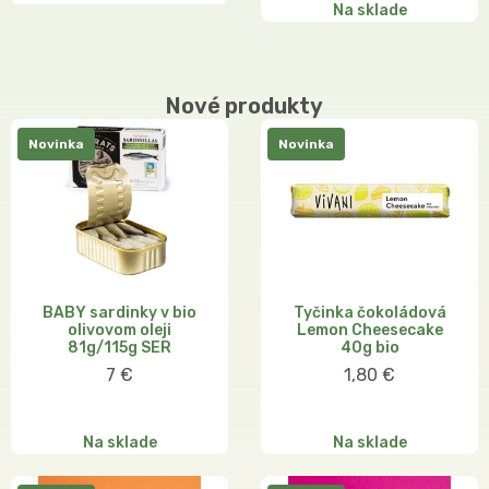
Na sklade
Nové produkty
Novinka
Novinka
BABY sardinky v bio
Tyčinka čokoládová
olivovom oleji
Lemon Cheesecake
81g/115g SER
40g bio
7 €
1,80 €
Na sklade
Na sklade