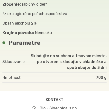
Zloženie:
jablčný cider*
*z ekologického poľnohospodárstva
Obsah alkoholu 2%.
Krajina pôvodu:
Nemecko
Parametre
Skladujte na suchom a tmavom mieste,
Skladovanie
po otvorení skladujte v chladničke a
spotrebujte do 3 dní
Hmotnosť
700
KONTAKT
Bio - Slnečnica, s.r.o.