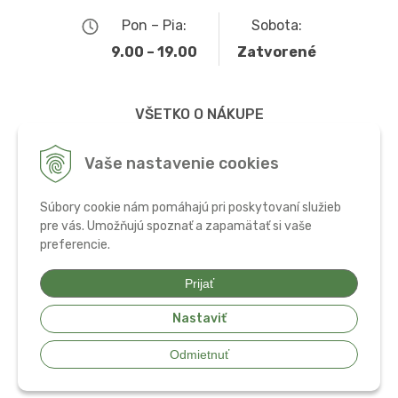
Pon – Pia:
Sobota:
9.00 – 19.00
Zatvorené
VŠETKO O NÁKUPE
Obchodné podmienky
Vaše nastavenie cookies
Možnosti dopravy a platby
Súbory cookie nám pomáhajú pri poskytovaní služieb
Ochrana osobných údajov
pre vás. Umožňujú spoznať a zapamätať si vaše
preferencie.
Používanie cookies
Prijať
Nastaviť
© 2026 Bio potraviny, zdravá výživa a doplnky •
tvorba eshopu cez
Odmietnuť
UNIobchod
,
webhosting
spoločnosti
WEBYGROUP