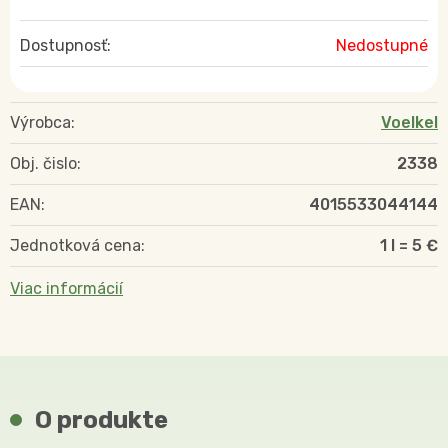
Dostupnosť:
Nedostupné
Výrobca:
Voelkel
Obj. čislo:
2338
EAN:
4015533044144
Jednotková cena:
1 l = 5 €
Viac informácií
O produkte