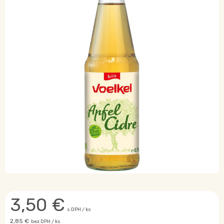
3,50
€
s DPH / ks
2,85 €
bez DPH / ks