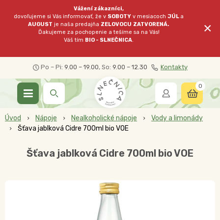
Vážení zákazníci,
dovoľujeme si Vás informovať, že v
SOBOTY
v mesiacoch
JÚL
a
×
AUGUST
je naša predajňa
ZELOVOCU
ZATVORENÁ.
Ďakujeme za pochopenie a tešíme sa na Vás!
Váš tím
BIO - SLNEČNICA
.
Po – Pi:
9.00 – 19.00
, So:
9.00 – 12.30
Kontakty
0
Úvod
Nápoje
Nealkoholické nápoje
Vody a limonády
Šťava jablková Cidre 700ml bio VOE
Šťava jablková Cidre 700ml bio VOE