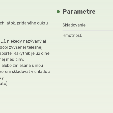
Parametre
ch látok, pridaného cukru
Skladovanie
Hmotnosť
 L.), niekedy nazývaný aj
dobí zvýšenej telesnej
športe. Rakytník je už dlhé
nej medicíny.
 alebo zmiešaná s inou
vorení skladovať v chlade a
vy.
átu)