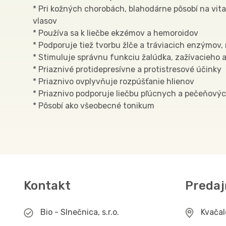
* Pri kožných chorobách, blahodárne pôsobí na vita
vlasov
* Používa sa k liečbe ekzémov a hemoroidov
* Podporuje tiež tvorbu žlče a tráviacich enzýmov,
* Stimuluje správnu funkciu žalúdka, zažívacieho
* Priaznivé protidepresívne a protistresové účinky
* Priaznivo ovplyvňuje rozpúšťanie hlienov
* Priaznivo podporuje liečbu pľúcnych a pečeňový
* Pôsobí ako všeobecné tonikum
Kontakt
Predaj
Bio - Slnečnica, s.r.o.
Kvača