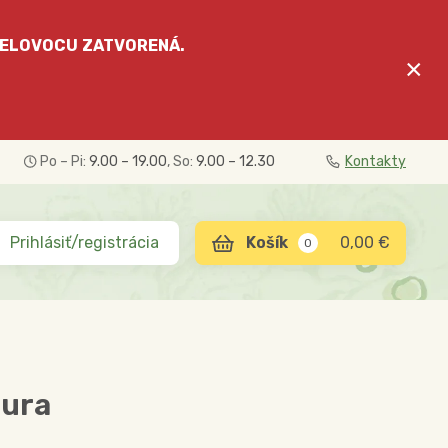
ELOVOCU
ZATVORENÁ.
×
Po – Pi:
9.00 – 19.00
, So:
9.00 – 12.30
Kontakty
Prihlásiť/registrácia
0,00 €
0
cura