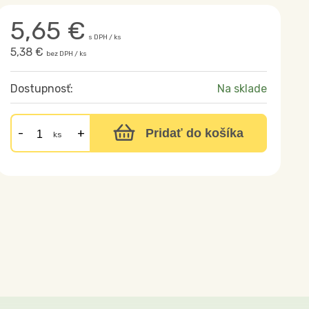
5,65
€
s DPH / ks
5,38 €
bez DPH / ks
Dostupnosť:
Na sklade
Pridať do košíka
ks