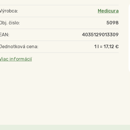
Výrobca:
Medicura
Obj. čislo:
5098
EAN:
4035129013309
Jednotková cena:
1 l = 17,12 €
Viac informácií