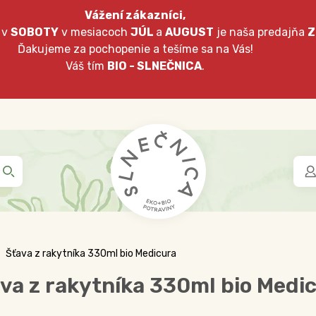
Vážení zákazníci,
 v
SOBOTY
v mesiacoch
JÚL
a
AUGUST
je naša predajňa
Z
Ďakujeme za pochopenie a tešíme sa na Vás!
Váš tím
BIO - SLNEČNICA
.
Šťava z rakytníka 330ml bio Medicura
va z rakytníka 330ml bio Medi