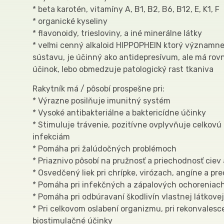
* beta karotén, vitamíny A, B1, B2, B6, B12, E, K1, F
* organické kyseliny
* flavonoidy, triesloviny, a iné minerálne látky
* veľmi cenný alkaloid HIPPOPHEIN ktorý významn
sústavu, je účinný ako antidepresívum, ale má rov
účinok, lebo obmedzuje patologický rast tkaniva
Rakytník má / pôsobí prospešne pri:
* Výrazne posilňuje imunitný systém
* Vysoké antibakteriálne a baktericídne účinky
* Stimuluje trávenie, pozitívne ovplyvňuje celkov
infekciám
* Pomáha pri žalúdočných problémoch
* Priaznivo pôsobí na pružnosť a priechodnosť ciev 
* Osvedčený liek pri chrípke, virózach, angíne a pr
* Pomáha pri infekčných a zápalových ochoreniac
* Pomáha pri odbúravaní škodlivín vlastnej látkov
* Pri celkovom oslabení organizmu, pri rekonvalesc
biostimulačné účinky