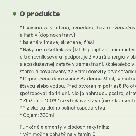
O produkte
* lisovaná za studena, neriedená, bez konzervačný
a farbív (doplnok stravy)
* balená v tmavej sklenenej fľaši
* Rakytník rešetliakový (lat. Hippophae rhamnoides
citrónovník severu, podporuje životnú energiu v ob
alebo duševnej záťaže v zamestnaní, škole alebo v 
storočia považovaný za veľmi dôležitý prvok tradič
* Doporučené dávkovanie: 3x denne 30ml, samotná
šťavou alebo vodou. Pred otvorením potriasť. Po ot
spotrebovať do 14 dní. Nie je náhradou pestrej stra
* Zloženie: 100% *rakytníková šťava (nie z koncentr
* * z ekologického poľnohospodárstva
* Objem: 330ml
Funkčné elementy v plodoch rakytníka:
* výnimočne bohatý na vitamín C