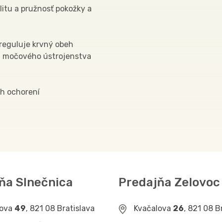
litu a pružnosť pokožky a
 reguluje krvný obeh
 a močového ústrojenstva
ch ochorení
ňa Slnečnica
Predajňa Zelovoc
lova
49
, 821 08 Bratislava
Kvačalova
26
, 821 08 B