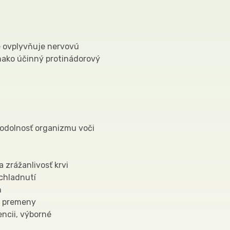
e ovplyvňuje nervovú
nako účinný protinádorový
ú odolnosť organizmu voči
a zrážanlivosť krvi
echladnutí
h
ej premeny
encii, výborné