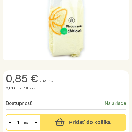
0,85
€
s DPH / ks
0,81 €
bez DPH / ks
Dostupnosť:
Na sklade
Pridať do košíka
ks