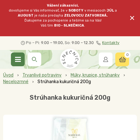
Vážení zákazníci,
dovoľujeme si Vás informovať, že v
SOBOTY
v mesiacoch
JÚL
a
×
AUGUST
je naša predajňa
ZELOVOCU
ZATVORENÁ.
Ďakujeme za pochopenie a tešíme sa na Vás!
Váš tím
BIO - SLNEČNICA
.
Po – Pi:
9.00 – 19.00
, So:
9.00 – 12.30
Kontakty
0
Úvod
Trvanlivé potraviny
Múky, krupice, strúhanky
Necelozrnné
Strúhanka kukuričná 200g
Strúhanka kukuričná 200g