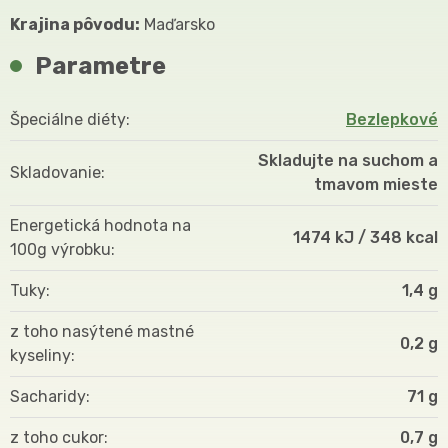
Krajina pôvodu:
Maďarsko
Parametre
Špeciálne diéty
Bezlepkové
Skladujte na suchom a
Skladovanie
tmavom mieste
Energetická hodnota na
1474 kJ / 348 kcal
100g výrobku
Tuky
1,4 g
z toho nasýtené mastné
0,2 g
kyseliny
Sacharidy
71 g
z toho cukor
0,7 g