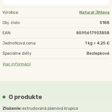
Výrobca:
Natural Jihlava
Obj. čislo:
5188
EAN:
8595617903858
Jednotková cena:
1 kg = 4,25 €
Špeciálne diéty
Bezlepkové
Viac informácií
O produkte
Zloženie:
extrudovaná pšenová krupica