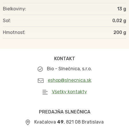
Bielkoviny
13 g
Soľ
0,02 g
Hmotnosť
200
KONTAKT
Bio - Slnečnica, s.r.o.
eshop@slnecnica.sk
Všetky kontakty
PREDAJŇA SLNEČNICA
Kvačalova
49
, 821 08 Bratislava