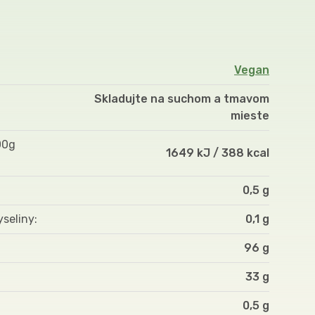
Vegan
Skladujte na suchom a tmavom
mieste
00g
1649 kJ / 388 kcal
0,5 g
yseliny
0,1 g
96 g
33 g
0,5 g