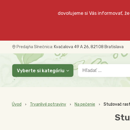
dovoľujeme si Vás informovať, že
Predajňa Slnečnica:
Kvačalova 49 A 26, 821 08 Bratislava
Vyberte si kategóriu
Úvod
Trvanlivé potraviny
Na pečenie
Stužovač rast
Stu