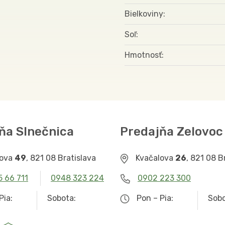
Bielkoviny
Soľ
Hmotnosť
ňa Slnečnica
Predajňa Zelovoc
lova
49
, 821 08 Bratislava
Kvačalova
26
, 821 08 B
5 66 711
0948 323 224
0902 223 300
Pia:
Sobota:
Pon – Pia:
Sobo
– 19.00
9.00 – 12.30
9.00 – 19.00
Zat