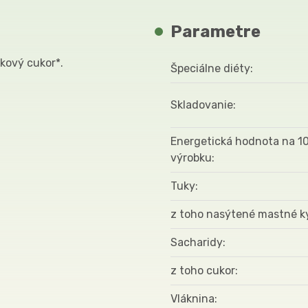
Parametre
škový cukor*.
Špeciálne diéty
Skladovanie
Energetická hodnota na 1
výrobku
Tuky
z toho nasýtené mastné k
Sacharidy
z toho cukor
Vláknina