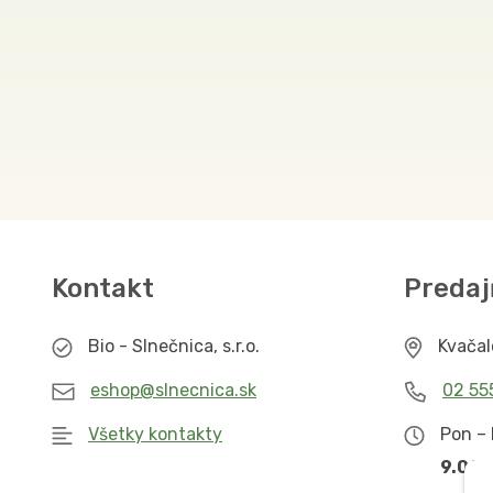
Kontakt
Predaj
Bio - Slnečnica, s.r.o.
Kvača
eshop@slnecnica.sk
02 55
Všetky kontakty
Pon – 
9.00 