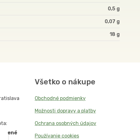
0,5 g
0,07 g
18
Všetko o nákupe
ratislava
Obchodné podmienky
Možnosti dopravy a platby
ta:
Ochrana osobných údajov
vorené
Používanie cookies