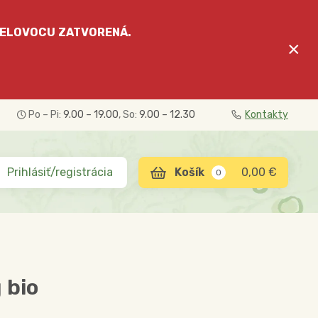
ELOVOCU
ZATVORENÁ.
×
Po – Pi:
9.00 – 19.00
, So:
9.00 – 12.30
Kontakty
Prihlásiť/registrácia
0,00 €
0
 bio