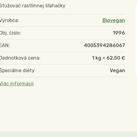
Stužovač rastlinnej šľahačky
Výrobca:
Biovegan
Obj. čislo:
1996
EAN:
4005394286067
Jednotková cena:
1 kg = 62,50 €
Špeciálne diéty
Vegan
Viac informácií