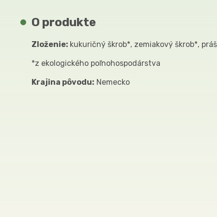
O produkte
Zloženie:
kukuričný škrob*, zemiakový škrob*, prá
*z ekologického poľnohospodárstva
Krajina pôvodu:
Nemecko