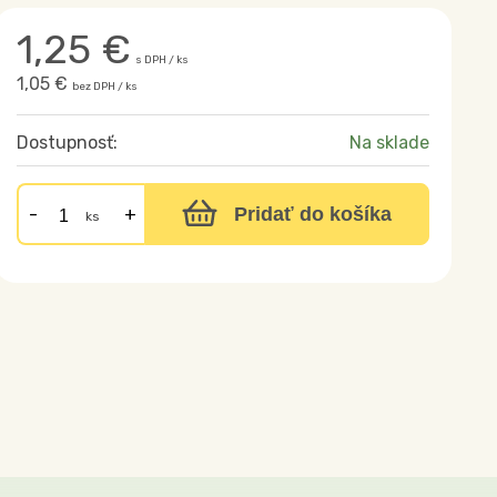
1,25
€
s DPH / ks
1,05 €
bez DPH / ks
Dostupnosť:
Na sklade
Pridať do košíka
ks