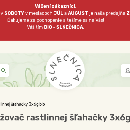
Vážení zákazníci,
 v
SOBOTY
v mesiacoch
JÚL
a
AUGUST
je naša predajňa
Z
Ďakujeme za pochopenie a tešíme sa na Vás!
Váš tím
BIO - SLNEČNICA
.
linnej šľahačky 3x6g bio
žovač rastlinnej šľahačky 3x6g