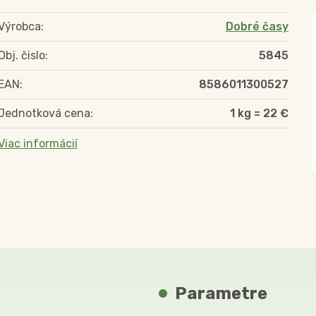
Výrobca:
Dobré časy
Obj. čislo:
5845
EAN:
8586011300527
Jednotková cena:
1 kg = 22 €
Viac informácií
Parametre