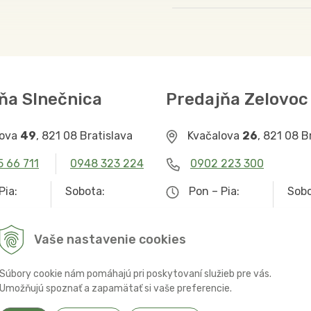
ňa Slnečnica
Predajňa Zelovoc
lova
49
, 821 08 Bratislava
Kvačalova
26
, 821 08 B
5 66 711
0948 323 224
0902 223 300
Pia:
Sobota:
Pon – Pia:
Sobo
– 19.00
9.00 – 12.30
9.00 – 19.00
Zat
Vaše nastavenie cookies
Súbory cookie nám pomáhajú pri poskytovaní služieb pre vás.
Umožňujú spoznať a zapamätať si vaše preferencie.