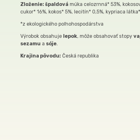
Zloženie: špaldová
múka celozrnná* 53%, kokosov
cukor* 16%, kokos* 5%, lecitín* 0,5%, kypriaca látka
*z ekologického poľnohospodárstva
Výrobok obsahuje
lepok
, môže obsahovať stopy
va
sezamu
a
sóje
.
Krajina pôvodu:
Česká republika