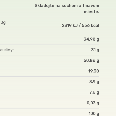
Skladujte na suchom a tmavom
mieste.
00g
2319 kJ / 556 kcal
34,98 g
yseliny
31 g
50,86 g
19,38
3,9 g
7,6 g
0,03 g
100