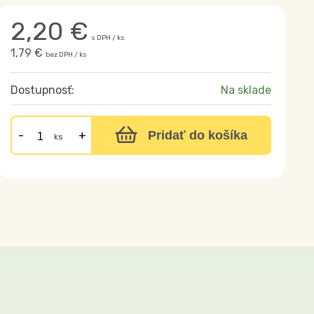
2,20
€
s DPH / ks
1,79 €
bez DPH / ks
Dostupnosť:
Na sklade
Pridať do košíka
ks