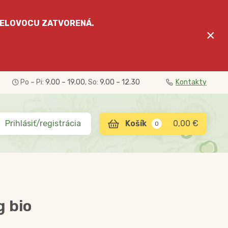
ELOVOCU
ZATVORENÁ.
×
Po – Pi:
9.00 – 19.00
, So:
9.00 – 12.30
Kontakty
Prihlásiť/registrácia
0,00 €
0
g bio