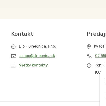
Kontakt
Predaj
Bio - Slnečnica, s.r.o.
Kvača
eshop@slnecnica.sk
02 55
Všetky kontakty
Pon – 
9.00 