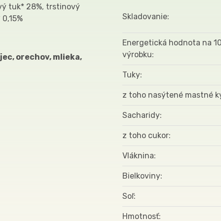
ý tuk* 28%, trstinový
Skladovanie
* 0,15%
Energetická hodnota na 1
výrobku
jec, orechov, mlieka,
Tuky
z toho nasýtené mastné k
Sacharidy
z toho cukor
Vláknina
Bielkoviny
Soľ
Hmotnosť