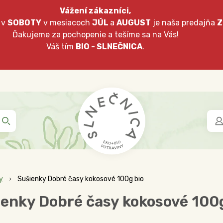
Vážení zákazníci,
 v
SOBOTY
v mesiacoch
JÚL
a
AUGUST
je naša predajňa
Z
Ďakujeme za pochopenie a tešíme sa na Vás!
Váš tím
BIO - SLNEČNICA
.
y
Sušienky Dobré časy kokosové 100g bio
enky Dobré časy kokosové 100