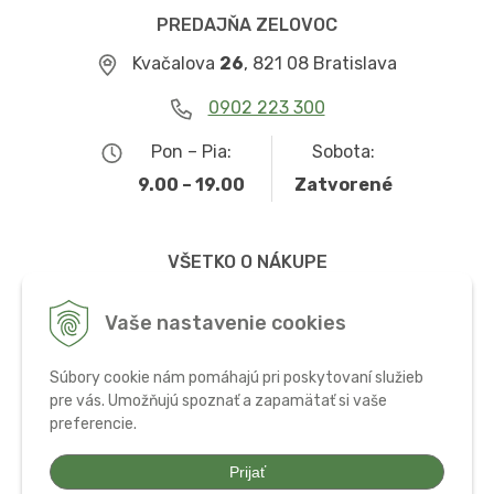
PREDAJŇA ZELOVOC
Kvačalova
26
, 821 08 Bratislava
0902 223 300
Pon – Pia:
Sobota:
9.00 – 19.00
Zatvorené
VŠETKO O NÁKUPE
Obchodné podmienky
Vaše nastavenie cookies
Možnosti dopravy a platby
Súbory cookie nám pomáhajú pri poskytovaní služieb
Ochrana osobných údajov
pre vás. Umožňujú spoznať a zapamätať si vaše
preferencie.
Používanie cookies
Prijať