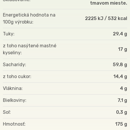
tmavom mieste.
Energetická hodnota na
2225 kJ / 532 kcal
100g výrobku
Tuky
29,4 g
z toho nasýtené mastné
17 g
kyseliny
Sacharidy
59,8 g
z toho cukor
14,4 g
Vláknina
4 g
Bielkoviny
7,1 g
Soľ
0,3 g
Hmotnosť
175