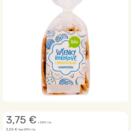
3,75
€
s DPH / ks
3,05 €
bez DPH / ks