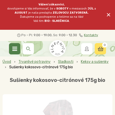
Vážení zákazníci,
dovoľujeme si Vás informovať, že v
SOBOTY
v mesiacoch
JÚL
a
×
AUGUST
je naša predajňa
ZELOVOCU
ZATVORENÁ.
Ďakujeme za pochopenie a tešíme sa na Vás!
Váš tím
BIO - SLNEČNICA
.
Po – Pi:
9.00 – 19.00
, So:
9.00 – 12.30
Kontakty
0
Úvod
Trvanlivé potraviny
Sladkosti
Keksy a sušienky
Sušienky kokosovo-citrónové 175g bio
Sušienky kokosovo-citrónové 175g bio