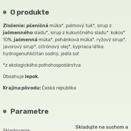
O produkte
Zloženie:
pšeničná
múka*, palmový tuk*, sirup z
jačmenného
sladu*, sirup z kukuričného sladu*, kokos*
10%,
jačmenná
múka*, pohánková múka*, ryžový sirup*,
javorový sirup*, citrónový olej*, kypriaca látka:
hydrogenuhličitan sodný, jedlá soľ
*z ekologického poľnohospodárstva
Obsahuje
lepok
.
Krajina pôvodu:
Česká republika
Parametre
Skladujte na suchom a
Skladovanie