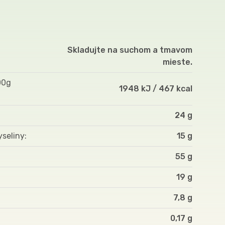
Skladujte na suchom a tmavom
mieste.
00g
1948 kJ / 467 kcal
24 g
yseliny
15 g
55 g
19 g
7,8 g
0,17 g