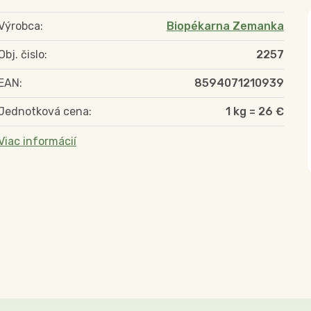
Výrobca:
Biopékarna Zemanka
Obj. čislo:
2257
EAN:
8594071210939
Jednotková cena:
1 kg = 26 €
Viac informácií