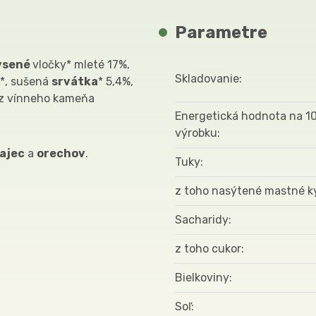
Parametre
vsené
vločky* mleté 17%,
Skladovanie
a*, sušená
srvátka
* 5,4%,
k z vínneho kameňa
Energetická hodnota na 1
výrobku
ajec
a
orechov
.
Tuky
z toho nasýtené mastné k
Sacharidy
z toho cukor
Bielkoviny
Soľ