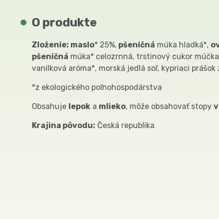
O produkte
Zloženie: maslo
* 25%,
pšeničná
múka hladká*,
o
pšeničná
múka* celozrnná, trstinový cukor múčk
vanilková aróma*, morská jedlá soľ, kypriaci prášo
*z ekologického poľnohospodárstva
Obsahuje
lepok
a
mlieko
, môže obsahovať stopy
v
Krajina pôvodu:
Česká republika