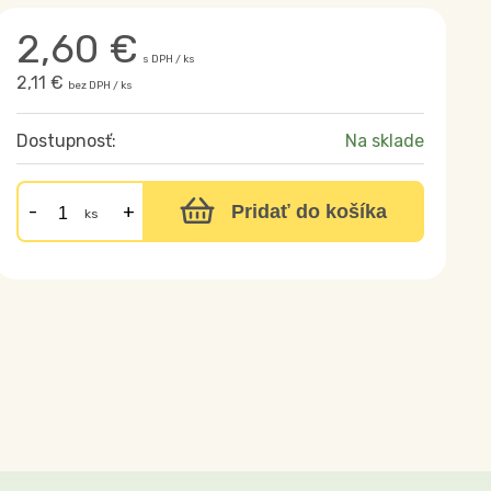
2,60
€
s DPH / ks
2,11 €
bez DPH / ks
Dostupnosť:
Na sklade
Pridať do košíka
ks