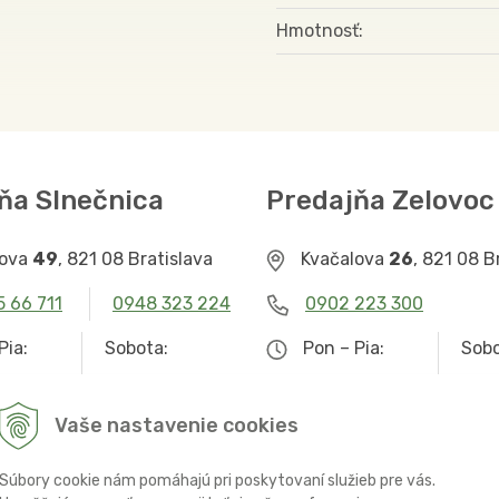
Hmotnosť
ňa Slnečnica
Predajňa Zelovoc
lova
49
, 821 08 Bratislava
Kvačalova
26
, 821 08 B
5 66 711
0948 323 224
0902 223 300
Pia:
Sobota:
Pon – Pia:
Sobo
– 19.00
9.00 – 12.30
9.00 – 19.00
Zat
Vaše nastavenie cookies
Súbory cookie nám pomáhajú pri poskytovaní služieb pre vás.