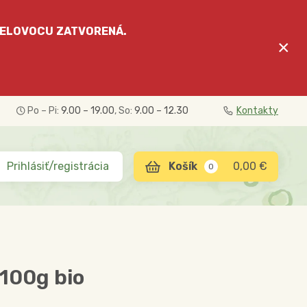
ELOVOCU
ZATVORENÁ.
×
Po – Pi:
9.00 – 19.00
, So:
9.00 – 12.30
Kontakty
Prihlásiť/registrácia
0,00 €
0
100g bio