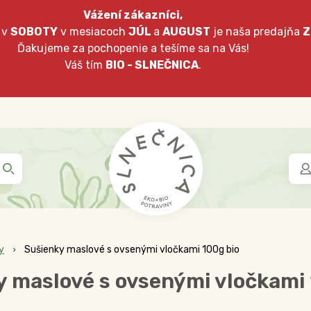
Vážení zákazníci,
 v
SOBOTY
v mesiacoch
JÚL
a
AUGUST
je naša predajňa
Z
Ďakujeme za pochopenie a tešíme sa na Vás!
Váš tím
BIO - SLNEČNICA
.
y
Sušienky maslové s ovsenými vločkami 100g bio
y maslové s ovsenými vločkami 