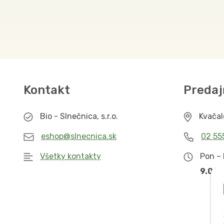
Kontakt
Predaj
Bio - Slnečnica, s.r.o.
Kvača
eshop@slnecnica.sk
02 55
Všetky kontakty
Pon – 
9.00 