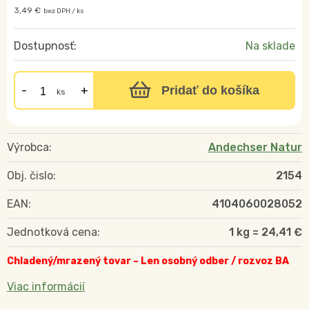
3,49 €
bez DPH / ks
Dostupnosť:
Na sklade
Pridať do košíka
ks
Výrobca:
Andechser Natur
Obj. čislo:
2154
EAN:
4104060028052
Jednotková cena:
1 kg = 24,41 €
Chladený/mrazený tovar – Len osobný odber / rozvoz BA
Viac informácií