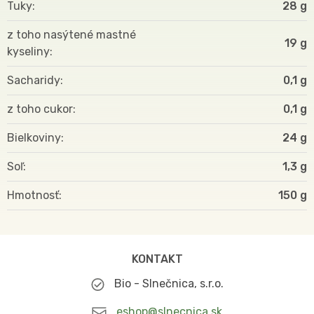
Tuky
28 g
z toho nasýtené mastné
19 g
kyseliny
Sacharidy
0,1 g
z toho cukor
0,1 g
Bielkoviny
24 g
Soľ
1,3 g
Hmotnosť
150
KONTAKT
Bio - Slnečnica, s.r.o.
eshop@slnecnica.sk