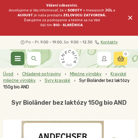
Vážení zákazníci,
dovoľujeme si Vás informovať, že v
SOBOTY
v mesiacoch
JÚL
a
×
AUGUST
je naša predajňa
ZELOVOCU
ZATVORENÁ.
Ďakujeme za pochopenie a tešíme sa na Vás!
Váš tím
BIO - SLNEČNICA
.
Po – Pi:
9.00 – 19.00
, So:
9.00 – 12.30
Kontakty
0
Úvod
Chladené potraviny
Mliečne výrobky
Kravské
mliečne výrobky
Syry kravské
Syr Bioländer bez laktózy
150g bio AND
Syr Bioländer bez laktózy 150g bio AND