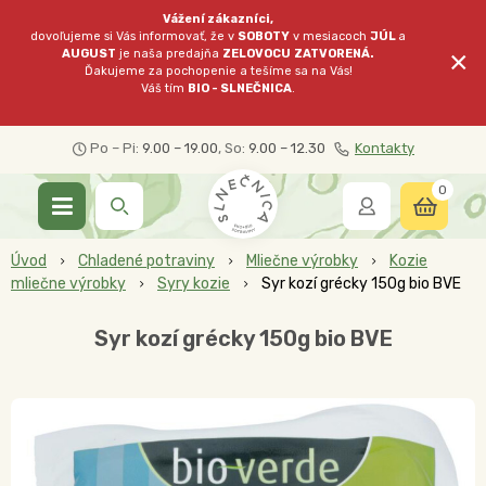
Vážení zákazníci,
dovoľujeme si Vás informovať, že v
SOBOTY
v mesiacoch
JÚL
a
×
AUGUST
je naša predajňa
ZELOVOCU
ZATVORENÁ.
Ďakujeme za pochopenie a tešíme sa na Vás!
Váš tím
BIO - SLNEČNICA
.
Po – Pi:
9.00 – 19.00
, So:
9.00 – 12.30
Kontakty
0
Úvod
Chladené potraviny
Mliečne výrobky
Kozie
mliečne výrobky
Syry kozie
Syr kozí grécky 150g bio BVE
Syr kozí grécky 150g bio BVE