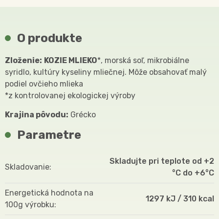
O produkte
Zloženie:
KOZIE MLIEKO
*, morská soľ, mikrobiálne
syridlo, kultúry kyseliny mliečnej. Môže obsahovať malý
podiel ovčieho mlieka
*z kontrolovanej ekologickej výroby
Krajina pôvodu:
Grécko
Parametre
Skladujte pri teplote od +2
Skladovanie
°C do +6°C
Energetická hodnota na
1297 kJ / 310 kcal
100g výrobku