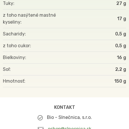
Tuky
27 g
z toho nasýtené mastné
17 g
kyseliny
Sacharidy
0,5 g
z toho cukor
0,5 g
Bielkoviny
16 g
Soľ
2,2 g
Hmotnosť
150
KONTAKT
Bio - Slnečnica, s.r.o.
eshop@slnecnica.sk