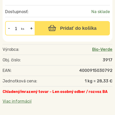
Dostupnosť:
Na sklade
Pridať do košíka
ks
Výrobca:
Bio-Verde
Obj. čislo:
3917
EAN:
4000915030792
Jednotková cena:
1 kg = 28,33 €
Chladený/mrazený tovar – Len osobný odber / rozvoz BA
Viac informácií