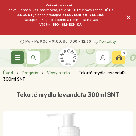
Vážení zákazníci,
dovoľujeme si Vás informovať, že v
SOBOTY
v mesiacoch
JÚL
a
×
AUGUST
je naša predajňa
ZELOVOCU
ZATVORENÁ.
Ďakujeme za pochopenie a tešíme sa na Vás!
Váš tím
BIO - SLNEČNICA
.
Po – Pi:
9.00 – 19.00
, So:
9.00 – 12.30
Kontakty
0
Úvod
Drogéria
Vlasy a telo
Tekuté mydlo levanduľa
300ml SNT
Tekuté mydlo levanduľa 300ml SNT