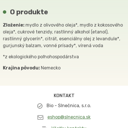
O produkte
Zloženie:
mydlo z olivového oleja*, mydlo z kokosového
oleja*, cukrové tenzidy, rastlinný alkohol (etanol),
rastlinný glycerín*, citrát, esenciálny olej z levandule*,
gurjunský balzam, vonné prísady*, vírená voda
*z ekologického poľnohospodárstva
Krajina pôvodu:
Nemecko
KONTAKT
Bio - Slnečnica, s.r.o.
eshop@slnecnica.sk