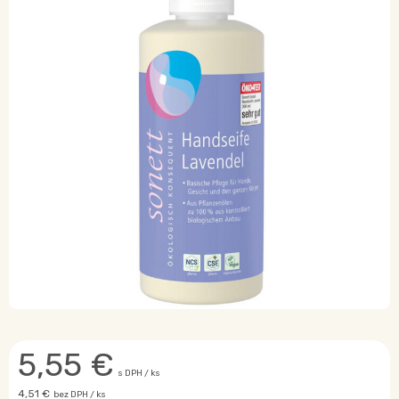
5,55
€
s DPH / ks
4,51 €
bez DPH / ks