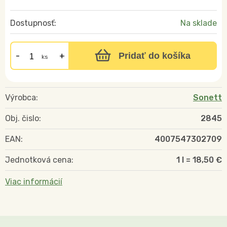
Dostupnosť:
Na sklade
Pridať do košíka
ks
Výrobca:
Sonett
Obj. čislo:
2845
EAN:
4007547302709
Jednotková cena:
1 l = 18,50 €
Viac informácií