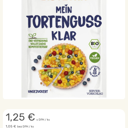
1,25
€
s DPH / ks
1,05 €
bez DPH / ks