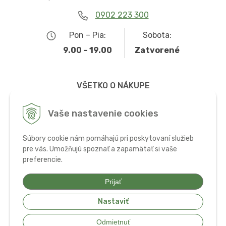
0902 223 300
Pon – Pia:
Sobota:
9.00 – 19.00
Zatvorené
VŠETKO O NÁKUPE
Obchodné podmienky
Vaše nastavenie cookies
Možnosti dopravy a platby
Súbory cookie nám pomáhajú pri poskytovaní služieb
Ochrana osobných údajov
pre vás. Umožňujú spoznať a zapamätať si vaše
preferencie.
Používanie cookies
Prijať
Nastaviť
© 2026 Bio potraviny, zdravá výživa a doplnky •
tvorba eshopu cez
Odmietnuť