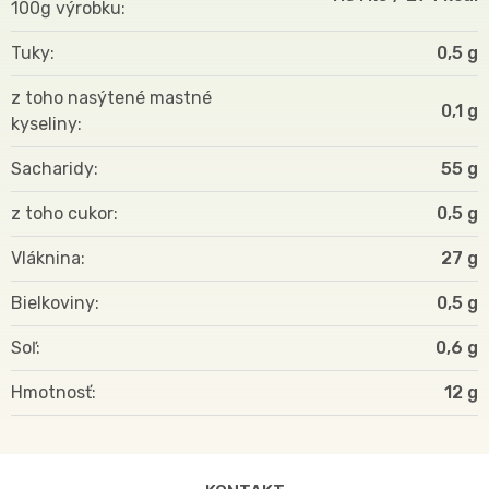
100g výrobku
Tuky
0,5 g
z toho nasýtené mastné
0,1 g
kyseliny
Sacharidy
55 g
z toho cukor
0,5 g
Vláknina
27 g
Bielkoviny
0,5 g
Soľ
0,6 g
Hmotnosť
12