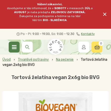
Vážení zákazníci,
dovoľujeme si Vás informovať, že v
SOBOTY
v mesiacoch
JÚL
a
×
AUGUST
je naša predajňa
ZELOVOCU
ZATVORENÁ.
Ďakujeme za pochopenie a tešíme sa na Vás!
Váš tím
BIO - SLNEČNICA
.
Po – Pi:
9.00 – 19.00
, So:
9.00 – 12.30
Kontakty
0
Úvod
Trvanlivé potraviny
Na pečenie
Tortová želatína
vegan 2x6g bio BVG
Tortová želatína vegan 2x6g bio BVG