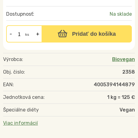
Dostupnosť:
Na sklade
Pridať do košíka
ks
Výrobca:
Biovegan
Obj. čislo:
2358
EAN:
4005394144879
Jednotková cena:
1 kg = 125 €
Špeciálne diéty
Vegan
Viac informácií