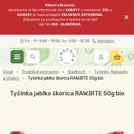
Vážení zákazníci,
dovoľujeme si Vás informovať, že v
SOBOTY
v mesiacoch
JÚL
a
×
AUGUST
je naša predajňa
ZELOVOCU
ZATVORENÁ.
Ďakujeme za pochopenie a tešíme sa na Vás!
Váš tím
BIO - SLNEČNICA
.
Po – Pi:
9.00 – 19.00
, So:
9.00 – 12.30
Kontakty
0
Úvod
Trvanlivé potraviny
Sladkosti
Tyčinky, flapjacky
a chalvy
Tyčinka jablko škorica RAW.BITE 50g bio
Tyčinka jablko škorica RAW.BITE 50g bio