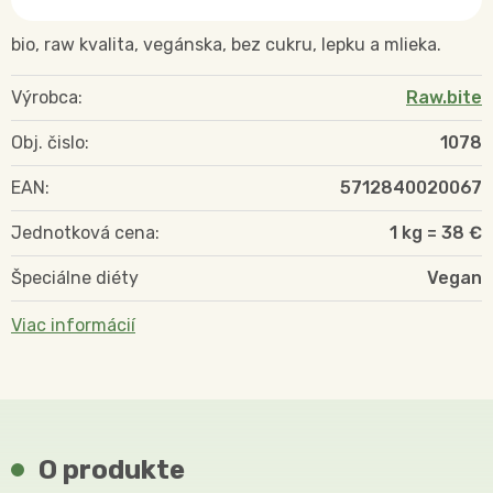
bio, raw kvalita, vegánska, bez cukru, lepku a mlieka.
Výrobca:
Raw.bite
Obj. čislo:
1078
EAN:
5712840020067
Jednotková cena:
1 kg = 38 €
Špeciálne diéty
Vegan
Viac informácií
O produkte