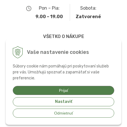
Pon – Pia:
Sobota:
9.00 – 19.00
Zatvorené
VŠETKO O NÁKUPE
Obchodné podmienky
Vaše nastavenie cookies
Možnosti dopravy a platby
Súbory cookie nám pomáhajú pri poskytovaní služieb
Ochrana osobných údajov
pre vás. Umožňujú spoznať a zapamätať si vaše
preferencie.
Používanie cookies
Prijať
Nastaviť
© 2026 Bio potraviny, zdravá výživa a doplnky •
tvorba eshopu cez
Odmietnuť
UNIobchod
,
webhosting
spoločnosti
WEBYGROUP