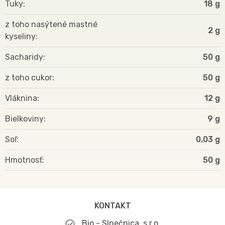
Tuky
18 g
z toho nasýtené mastné
2 g
kyseliny
Sacharidy
50 g
z toho cukor
50 g
Vláknina
12 g
Bielkoviny
9 g
Soľ
0,03 g
Hmotnosť
50
KONTAKT
Bio - Slnečnica, s.r.o.