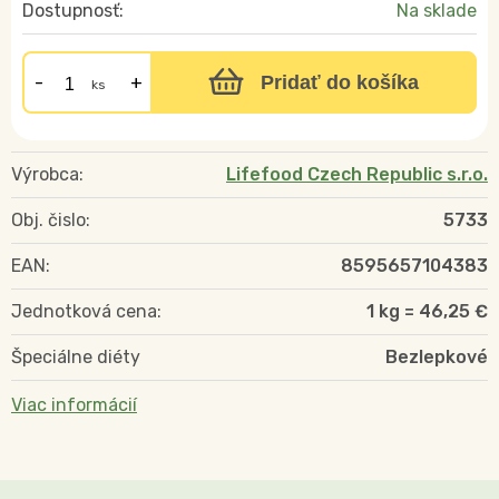
Dostupnosť:
Na sklade
Pridať do košíka
ks
Výrobca:
Lifefood Czech Republic s.r.o.
Obj. čislo:
5733
EAN:
8595657104383
Jednotková cena:
1 kg = 46,25 €
Špeciálne diéty
Bezlepkové
Viac informácií