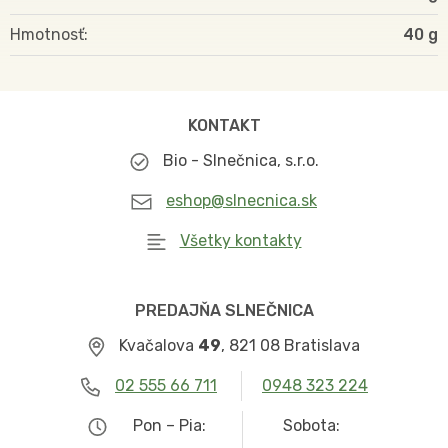
Hmotnosť
40
KONTAKT
Bio - Slnečnica, s.r.o.
eshop@slnecnica.sk
Všetky kontakty
PREDAJŇA SLNEČNICA
Kvačalova
49
, 821 08 Bratislava
02 555 66 711
0948 323 224
Pon – Pia:
Sobota: