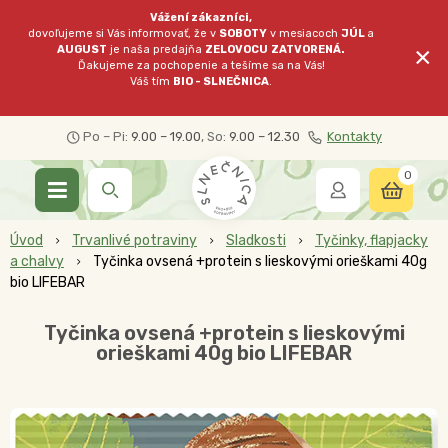
Vážení zákazníci,
dovoľujeme si Vás informovať, že v
SOBOTY
v mesiacoch
JÚL
a
×
AUGUST
je naša predajňa
ZELOVOCU
ZATVORENÁ.
Ďakujeme za pochopenie a tešíme sa na Vás!
Váš tím
BIO - SLNEČNICA
.
Po – Pi:
9.00 – 19.00
, So:
9.00 – 12.30
Kontakty
0
Úvod
Trvanlivé potraviny
Sladkosti
Tyčinky, flapjacky
a chalvy
Tyčinka ovsená +protein s lieskovými orieškami 40g
bio LIFEBAR
Tyčinka ovsená +protein s lieskovými
orieškami 40g bio LIFEBAR