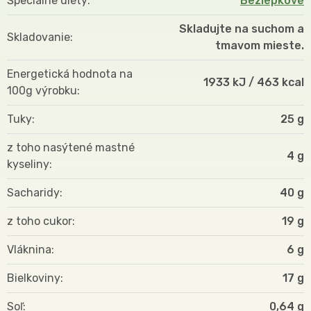
Špeciálne diéty
Bezlepkové
Skladujte na suchom a
Skladovanie
tmavom mieste.
Energetická hodnota na
1933 kJ / 463 kcal
100g výrobku
Tuky
25 g
z toho nasýtené mastné
4 g
kyseliny
Sacharidy
40 g
z toho cukor
19 g
Vláknina
6 g
Bielkoviny
17 g
Soľ
0,64 g