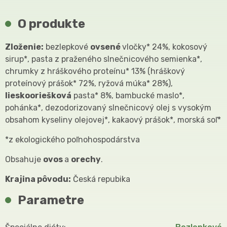
O produkte
Zloženie:
bezlepkové
ovsené
vločky* 24%, kokosový
sirup*, pasta z praženého slnečnicového semienka*,
chrumky z hráškového proteínu* 13% (hráškový
proteínový prášok* 72%, ryžová múka* 28%),
lieskooriešková
pasta* 8%, bambucké maslo*,
pohánka*, dezodorizovaný slnečnicový olej s vysokým
obsahom kyseliny olejovej*, kakaový prášok*, morská soľ*
*z ekologického poľnohospodárstva
Obsahuje
ovos
a
orechy
.
Krajina pôvodu:
Česká repubika
Parametre