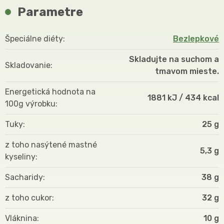
Parametre
Špeciálne diéty
Bezlepkové
Skladujte na suchom a
Skladovanie
tmavom mieste.
Energetická hodnota na
1881 kJ / 434 kcal
100g výrobku
Tuky
25 g
z toho nasýtené mastné
5,3 g
kyseliny
Sacharidy
38 g
z toho cukor
32 g
Vláknina
10 g