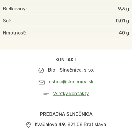
Bielkoviny
9,3 g
Soľ
0,01 g
Hmotnosť
40
KONTAKT
Bio - Slnečnica, s.r.o.
eshop@slnecnica.sk
Všetky kontakty
PREDAJŇA SLNEČNICA
Kvačalova
49
, 821 08 Bratislava