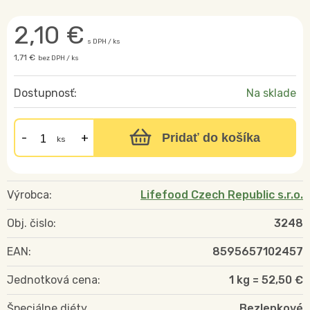
2,10
€
s DPH / ks
1,71 €
bez DPH / ks
Dostupnosť:
Na sklade
Pridať do košíka
ks
Výrobca:
Lifefood Czech Republic s.r.o.
Obj. čislo:
3248
EAN:
8595657102457
Jednotková cena:
1 kg = 52,50 €
Špeciálne diéty
Bezlepkové