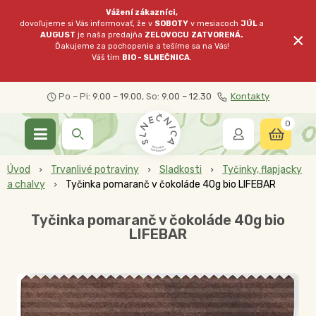
Vážení zákazníci,
dovoľujeme si Vás informovať, že v
SOBOTY
v mesiacoch
JÚL
a
×
AUGUST
je naša predajňa
ZELOVOCU
ZATVORENÁ.
Ďakujeme za pochopenie a tešíme sa na Vás!
Váš tím
BIO - SLNEČNICA
.
Po – Pi:
9.00 – 19.00
, So:
9.00 – 12.30
Kontakty
0
Úvod
Trvanlivé potraviny
Sladkosti
Tyčinky, flapjacky
a chalvy
Tyčinka pomaranč v čokoláde 40g bio LIFEBAR
Tyčinka pomaranč v čokoláde 40g bio
LIFEBAR