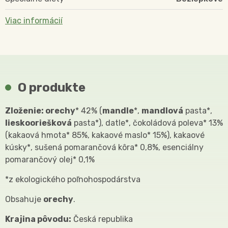
Viac informácií
O produkte
Zloženie: orechy
* 42% (
mandle
*,
mandlová
pasta*,
lieskooriešková
pasta*), datle*, čokoládová poleva* 13%
(kakaová hmota* 85%, kakaové maslo* 15%), kakaové
kúsky*, sušená pomarančová kôra* 0,8%, esenciálny
pomarančový olej* 0,1%
*z ekologického poľnohospodárstva
Obsahuje
orechy
.
Krajina pôvodu:
Česká republika