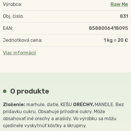
Výrobca:
Raw Me
Obj. čislo:
831
EAN:
8588006418095
Jednotková cena:
1 kg = 20 €
Viac informácií
O produkte
Zloženie:
marhule, datle, KEŠU
ORECHY,
MANDLE. Bez
prídavku cukru. Obsahuje prírodné cukry. Môže
obsahovať iné orechy a arašidy. Vo výrobku sa môžu
ojedinele vyskytnúť kôstky a škrupiny.