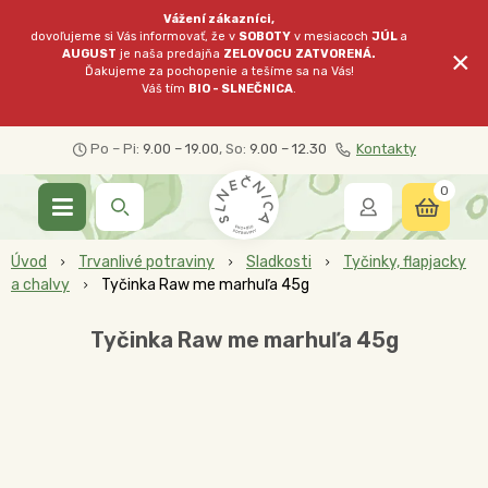
Vážení zákazníci,
dovoľujeme si Vás informovať, že v
SOBOTY
v mesiacoch
JÚL
a
×
AUGUST
je naša predajňa
ZELOVOCU
ZATVORENÁ.
Ďakujeme za pochopenie a tešíme sa na Vás!
Váš tím
BIO - SLNEČNICA
.
Po – Pi:
9.00 – 19.00
, So:
9.00 – 12.30
Kontakty
0
Úvod
Trvanlivé potraviny
Sladkosti
Tyčinky, flapjacky
a chalvy
Tyčinka Raw me marhuľa 45g
Tyčinka Raw me marhuľa 45g