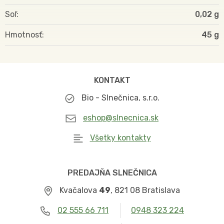
Soľ
0,02 g
Hmotnosť
45
KONTAKT
Bio - Slnečnica, s.r.o.
eshop@slnecnica.sk
Všetky kontakty
PREDAJŇA SLNEČNICA
Kvačalova
49
, 821 08 Bratislava
02 555 66 711
0948 323 224