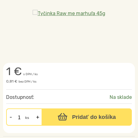
1
€
s DPH / ks
0,81 €
bez DPH / ks
Dostupnosť:
Na sklade
Pridať do košíka
ks