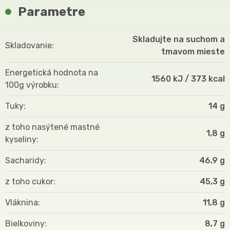
Parametre
Skladujte na suchom a
Skladovanie
tmavom mieste
Energetická hodnota na
1560 kJ / 373 kcal
100g výrobku
Tuky
14 g
z toho nasýtené mastné
1,8 g
kyseliny
Sacharidy
46,9 g
z toho cukor
45,3 g
Vláknina
11,8 g
Bielkoviny
8,7 g