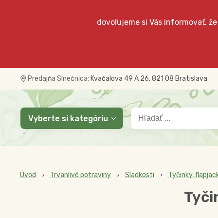
dovoľujeme si Vás informovať, že
Predajňa Slnečnica:
Kvačalova 49 A 26, 821 08 Bratislava
Vyberte si kategóriu
Úvod
Trvanlivé potraviny
Sladkosti
Tyčinky, flapjac
Tyči