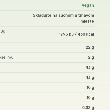
Vegan
Skladujte na suchom a tmavom
mieste
00g
1795 kJ / 430 kcal
22 g
yseliny
2 g
43 g
43 g
10 g
10 g
0,03 g