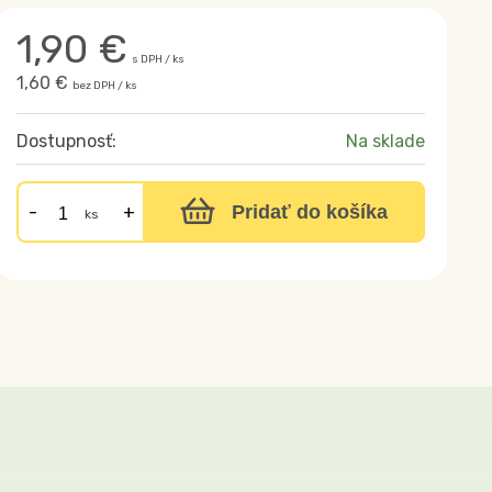
1,90
€
s DPH / ks
1,60 €
bez DPH / ks
Dostupnosť:
Na sklade
Pridať do košíka
ks