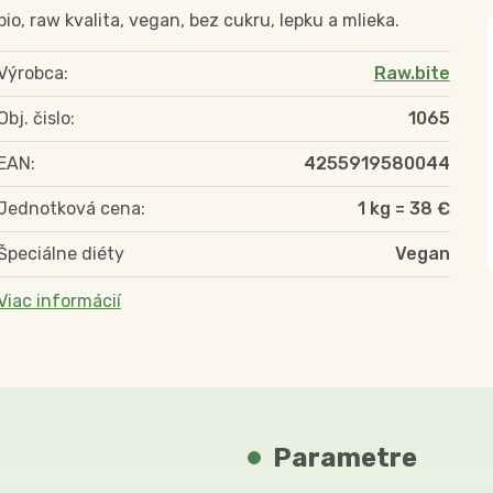
bio, raw kvalita, vegan, bez cukru, lepku a mlieka.
Výrobca:
Raw.bite
Obj. čislo:
1065
EAN:
4255919580044
Jednotková cena:
1 kg = 38 €
Špeciálne diéty
Vegan
Viac informácií
Parametre