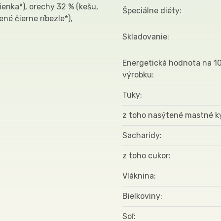
ienka*), orechy 32 % (kešu,
Špeciálne diéty
né čierne ríbezle*),
Skladovanie
Energetická hodnota na 1
výrobku
Tuky
z toho nasýtené mastné k
Sacharidy
z toho cukor
Vláknina
Bielkoviny
Soľ