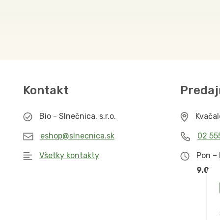
Kontakt
Predaj
Bio - Slnečnica, s.r.o.
Kvača
eshop@slnecnica.sk
02 55
Všetky kontakty
Pon – 
9.00 