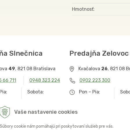
Hmotnosť
ňa Slnečnica
Predajňa Zelovoc
lova
49
, 821 08 Bratislava
Kvačalova
26
, 821 08 B
5 66 711
0948 323 224
0902 223 300
Pia:
Sobota:
Pon – Pia:
Sobo
– 19.00
9.00 – 12.30
9.00 – 19.00
Zat
Vaše nastavenie cookies
Súbory cookie nám pomáhajú pri poskytovaní služieb pre vás.