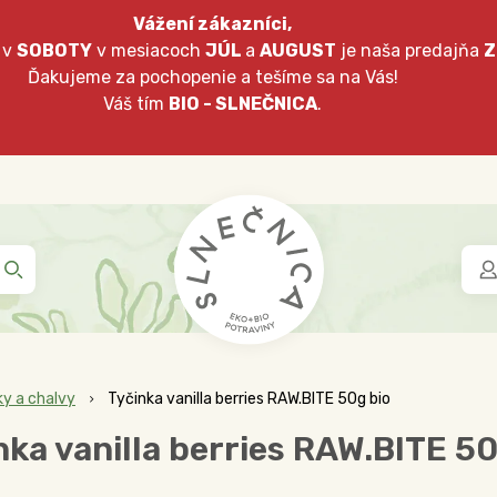
Vážení zákazníci,
 v
SOBOTY
v mesiacoch
JÚL
a
AUGUST
je naša predajňa
Z
Ďakujeme za pochopenie a tešíme sa na Vás!
Váš tím
BIO - SLNEČNICA
.
ky a chalvy
Tyčinka vanilla berries RAW.BITE 50g bio
nka vanilla berries RAW.BITE 50