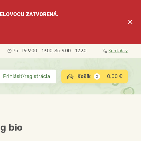
ELOVOCU
ZATVORENÁ.
×
Po – Pi:
9.00 – 19.00
, So:
9.00 – 12.30
Kontakty
Prihlásiť/registrácia
0,00 €
0
g bio