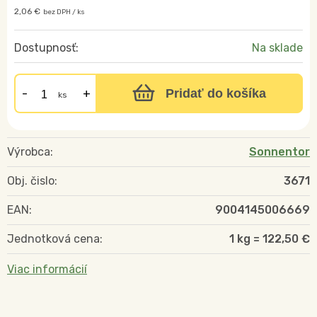
2,06 €
bez DPH / ks
Dostupnosť:
Na sklade
Pridať do košíka
ks
Výrobca:
Sonnentor
Obj. čislo:
3671
EAN:
9004145006669
Jednotková cena:
1 kg = 122,50 €
Viac informácií