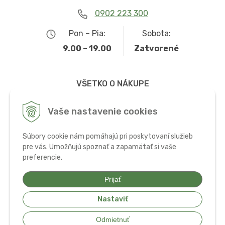
0902 223 300
Pon – Pia:
Sobota:
9.00 – 19.00
Zatvorené
VŠETKO O NÁKUPE
Obchodné podmienky
Vaše nastavenie cookies
Možnosti dopravy a platby
Súbory cookie nám pomáhajú pri poskytovaní služieb
Ochrana osobných údajov
pre vás. Umožňujú spoznať a zapamätať si vaše
preferencie.
Používanie cookies
Prijať
Nastaviť
© 2026 Bio potraviny, zdravá výživa a doplnky •
tvorba eshopu cez
Odmietnuť