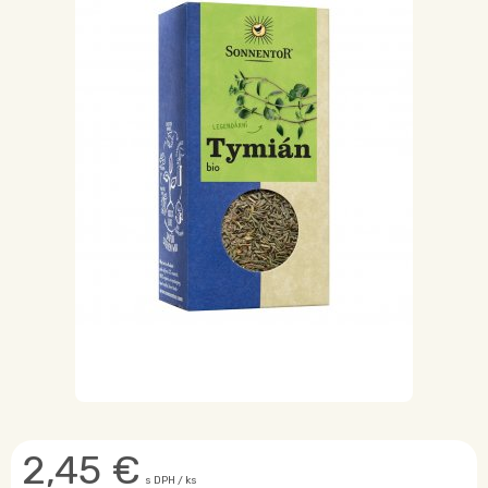
2,45
€
s DPH / ks