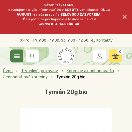
Vážení zákazníci,
dovoľujeme si Vás informovať, že v
SOBOTY
v mesiacoch
JÚL
a
×
AUGUST
je naša predajňa
ZELOVOCU
ZATVORENÁ.
Ďakujeme za pochopenie a tešíme sa na Vás!
Váš tím
BIO - SLNEČNICA
.
Po – Pi:
9.00 – 19.00
, So:
9.00 – 12.30
Kontakty
0
Úvod
Trvanlivé potraviny
Koreniny a dochucovadlá
Jednodruhové koreniny
Tymián 20g bio
Tymián 20g bio