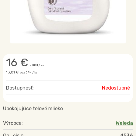
16
€
s DPH / ks
13,01 €
bez DPH / ks
Dostupnosť:
Nedostupné
Upokojujúce telové mlieko
Výrobca:
Weleda
Obj. čislo:
4536