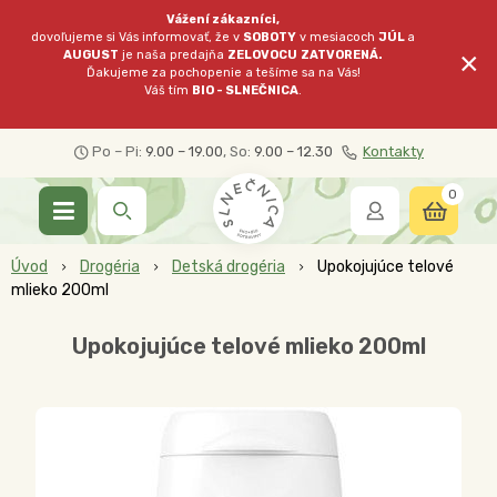
Vážení zákazníci,
dovoľujeme si Vás informovať, že v
SOBOTY
v mesiacoch
JÚL
a
×
AUGUST
je naša predajňa
ZELOVOCU
ZATVORENÁ.
Ďakujeme za pochopenie a tešíme sa na Vás!
Váš tím
BIO - SLNEČNICA
.
Po – Pi:
9.00 – 19.00
, So:
9.00 – 12.30
Kontakty
0
Úvod
Drogéria
Detská drogéria
Upokojujúce telové
mlieko 200ml
Upokojujúce telové mlieko 200ml