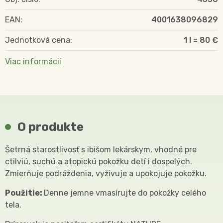
EAN:
4001638096829
Jednotková cena:
1 l = 80 €
Viac informácií
O produkte
Šetrná starostlivosť s ibišom lekárskym, vhodné pre
ctilviú, suchú a atopickú pokožku detí i dospelých.
Zmierňuje podráždenia, vyživuje a upokojuje pokožku.
Použitie:
Denne jemne vmasírujte do pokožky celého
tela.