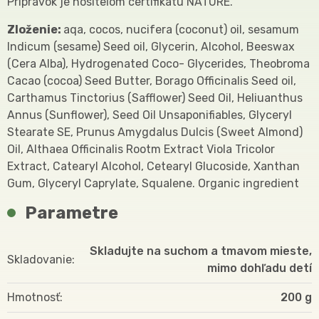
Prípravok je nositeľom certifikátu NATURE.
Zloženie:
aqa, cocos, nucifera (coconut) oil, sesamum
Indicum (sesame) Seed oil, Glycerin, Alcohol, Beeswax
(Cera Alba), Hydrogenated Coco- Glycerides, Theobroma
Cacao (cocoa) Seed Butter, Borago Officinalis Seed oil,
Carthamus Tinctorius (Safflower) Seed Oil, Heliuanthus
Annus (Sunflower), Seed Oil Unsaponifiables, Glyceryl
Stearate SE, Prunus Amygdalus Dulcis (Sweet Almond)
Oil, Althaea Officinalis Rootm Extract Viola Tricolor
Extract, Catearyl Alcohol, Cetearyl Glucoside, Xanthan
Gum, Glyceryl Caprylate, Squalene. Organic ingredient
Parametre
Skladujte na suchom a tmavom mieste,
Skladovanie
mimo dohľadu detí
Hmotnosť
200