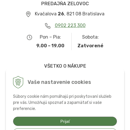
PREDAJŇA ZELOVOC
Kvačalova
26
, 821 08 Bratislava
0902 223 300
Pon – Pia:
Sobota:
9.00 – 19.00
Zatvorené
VŠETKO O NÁKUPE
Obchodné podmienky
Vaše nastavenie cookies
Možnosti dopravy a platby
Súbory cookie nám pomáhajú pri poskytovaní služieb
Ochrana osobných údajov
pre vás. Umožňujú spoznať a zapamätať si vaše
preferencie.
Používanie cookies
Prijať