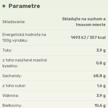
Parametre
Skladujte na suchom a
Skladovanie
tmavom mieste
Energetická hodnota na
1493 kJ / 357 kcal
100g výrobku
Tuky
3,9 g
z toho nasýtené mastné
0,8 g
kyseliny
Sacharidy
68,8 g
z toho cukor
1,6 g
Vláknina
3,9 g
Bielkoviny
10,6 g