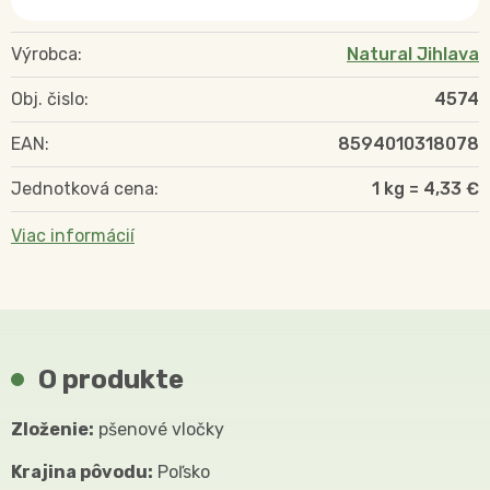
Výrobca:
Natural Jihlava
Obj. čislo:
4574
EAN:
8594010318078
Jednotková cena:
1 kg = 4,33 €
Viac informácií
O produkte
Zloženie:
pšenové vločky
Krajina pôvodu:
Poľsko