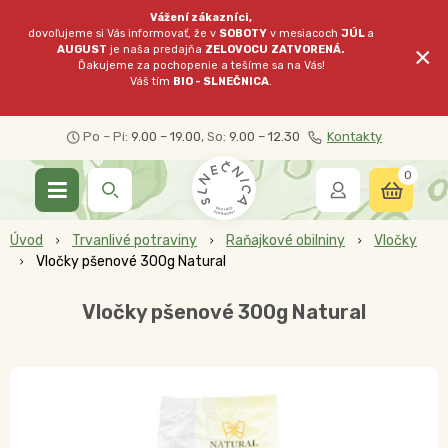
Vážení zákazníci,
dovoľujeme si Vás informovať, že v
SOBOTY
v mesiacoch
JÚL
a
×
AUGUST
je naša predajňa
ZELOVOCU
ZATVORENÁ.
Ďakujeme za pochopenie a tešíme sa na Vás!
Váš tím
BIO - SLNEČNICA
.
Po – Pi:
9.00 – 19.00
, So:
9.00 – 12.30
Kontakty
0
Úvod
Trvanlivé potraviny
Raňajkové obilniny
Vločky
Vločky pšenové 300g Natural
Vločky pšenové 300g Natural