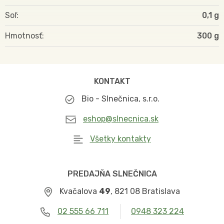
Soľ
0,1 g
Hmotnosť
300
KONTAKT
Bio - Slnečnica, s.r.o.
eshop@slnecnica.sk
Všetky kontakty
PREDAJŇA SLNEČNICA
Kvačalova
49
, 821 08 Bratislava
02 555 66 711
0948 323 224