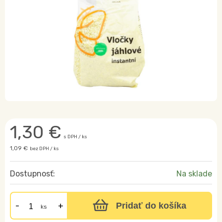
1,30
€
s DPH / ks
1,09 €
bez DPH / ks
Dostupnosť:
Na sklade
Pridať do košíka
ks