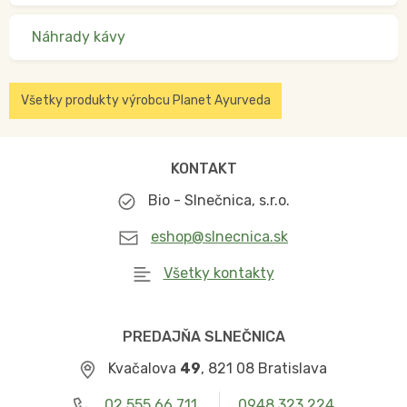
Náhrady kávy
Všetky produkty výrobcu Planet Ayurveda
KONTAKT
Bio - Slnečnica, s.r.o.
eshop@slnecnica.sk
Všetky kontakty
PREDAJŇA SLNEČNICA
Kvačalova
49
, 821 08 Bratislava
02 555 66 711
0948 323 224