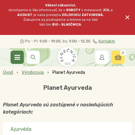
Vážení zákazníci,
dovoľujeme si Vás informovať, že v
SOBOTY
v mesiacoch
JÚL
a
×
AUGUST
je naša predajňa
ZELOVOCU
ZATVORENÁ.
Ďakujeme za pochopenie a tešíme sa na Vás!
Váš tím
BIO - SLNEČNICA
.
Po – Pi:
9.00 – 19.00
, So:
9.00 – 12.30
Kontakty
0
Úvod
Výrobcovia
Planet Ayurveda
Planet Ayurveda
Planet Ayurveda sú zastúpené v nasledujúcich
kategóriach:
Ajurvéda