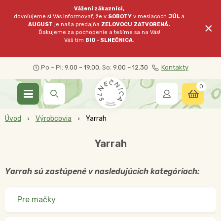
Vážení zákazníci,
dovoľujeme si Vás informovať, že v
SOBOTY
v mesiacoch
JÚL
a
×
AUGUST
je naša predajňa
ZELOVOCU
ZATVORENÁ.
Ďakujeme za pochopenie a tešíme sa na Vás!
Váš tím
BIO - SLNEČNICA
.
Po – Pi:
9.00 – 19.00
, So:
9.00 – 12.30
Kontakty
0
Úvod
Výrobcovia
Yarrah
Yarrah
Yarrah sú zastúpené v nasledujúcich kategóriach:
Pre mačky