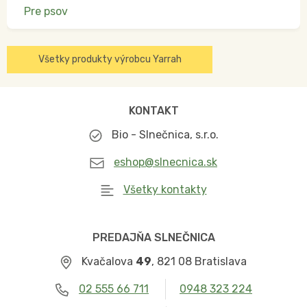
Pre psov
Všetky produkty výrobcu Yarrah
KONTAKT
Bio - Slnečnica, s.r.o.
eshop@slnecnica.sk
Všetky kontakty
PREDAJŇA SLNEČNICA
Kvačalova
49
, 821 08 Bratislava
02 555 66 711
0948 323 224