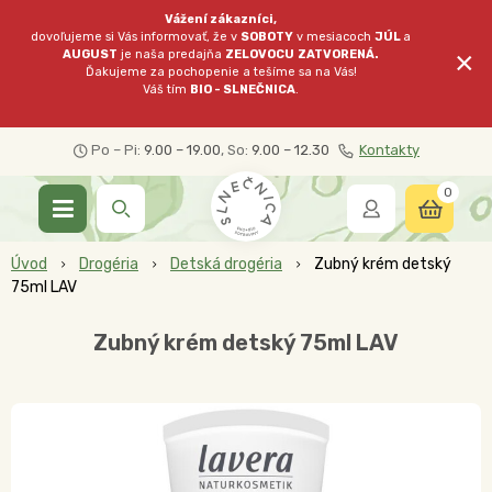
Vážení zákazníci,
dovoľujeme si Vás informovať, že v
SOBOTY
v mesiacoch
JÚL
a
×
AUGUST
je naša predajňa
ZELOVOCU
ZATVORENÁ.
Ďakujeme za pochopenie a tešíme sa na Vás!
Váš tím
BIO - SLNEČNICA
.
Po – Pi:
9.00 – 19.00
, So:
9.00 – 12.30
Kontakty
0
Úvod
Drogéria
Detská drogéria
Zubný krém detský
75ml LAV
Zubný krém detský 75ml LAV