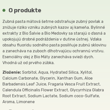
O produkte
Zubná pasta mätová šetrne odstraňuje zubný povlak a
znižuje riziko vzniku zubných kazov aj kameňa. Bylinné
extrakty z Bio Šalvie a Bio Medovky sa starajú o ďasná a
upokojujú drobné podráždenia v dutine ústnej. Vďaka
obsahu fluoridu sodného pasta posilňuje zubnú sklovinu
a zanecháva na zuboch dlhotrvajúcu ochrannú vrstvu.
Esenciálny olej z Bio Mäty zanecháva svieži dych.
Vhodná už od prvého zúbka.
Zloženie:
Sorbitol, Aqua, Hydrated Silica, Xylitol,
Calcium Carbonate, Glycerin, Xanthan Gum, Aloe
Barbadensis Leaf Juice, Fragaria Vesca Fruit Extract,
Calendula Officinalis Flower Extract, Glycyrrhiza Glabra
Root Extract, Sodium Lactate, Sodium coco-Sulfate,
Aroma, Limonene