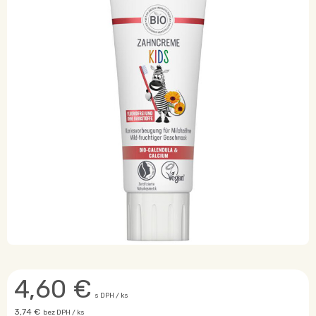
4,60
€
s DPH / ks
3,74 €
bez DPH / ks