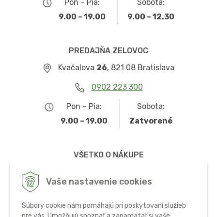
Pon – Pia:
Sobota:
9.00 – 19.00
9.00 – 12.30
PREDAJŇA ZELOVOC
Kvačalova
26
, 821 08 Bratislava
0902 223 300
Pon – Pia:
Sobota:
9.00 – 19.00
Zatvorené
VŠETKO O NÁKUPE
Obchodné podmienky
Vaše nastavenie cookies
Možnosti dopravy a platby
Súbory cookie nám pomáhajú pri poskytovaní služieb
Ochrana osobných údajov
pre vás. Umožňujú spoznať a zapamätať si vaše