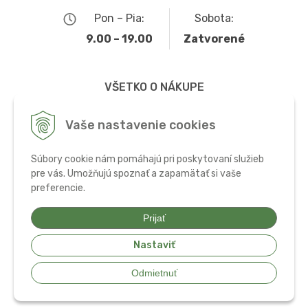
Pon – Pia:
Sobota:
9.00 – 19.00
Zatvorené
VŠETKO O NÁKUPE
Obchodné podmienky
Vaše nastavenie cookies
Možnosti dopravy a platby
Súbory cookie nám pomáhajú pri poskytovaní služieb
Ochrana osobných údajov
pre vás. Umožňujú spoznať a zapamätať si vaše
preferencie.
Používanie cookies
Prijať
Nastaviť
© 2026 Bio potraviny, zdravá výživa a doplnky •
tvorba eshopu cez
Odmietnuť
UNIobchod
,
webhosting
spoločnosti
WEBYGROUP