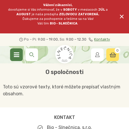
Vážení zákazníci,
dovoľujeme si Vás informovať, že v
SOBOTY
v mesiacoch
JÚL
a
×
AUGUST
je naša predajňa
ZELOVOCU
ZATVORENÁ.
Ďakujeme za pochopenie a tešíme sa na Vás!
Váš tím
BIO - SLNEČNICA
.
Po – Pi:
9.00 – 19.00
, So:
9.00 – 12.30
Kontakty
0
O spoločnosti
Toto sú vzorové texty, ktoré môžete prepísať vlastným
obsahom.
KONTAKT
Bio - Slnečnica, s.r.o.