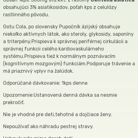
obsahujúci 3% asiatikosidov, poťah kps z celulózy
rastlinného pôvodu.
Gotu Cola, po slovensky Pupočník ázijský obsahuje
niekoľko aktívnych látok, ako steroly, glykosidy, saponíny
a triterpény.Prispieva k správnej periférnej cirkulácii a
správnej funkcii celého kardiovaskulárneho
systému.Prispieva tiež k normálnym poznávacím
(kognitívnym mozgovým) funkciám.Podporuje trávenie a
má priaznivý vplyv na žalúdok.
Odporúčané dávkovanie: 1kps denne
Upozornenie:Ustanovená denná dávka sa nesmie
prekročiť.
Nie je vhodné pre deti,tehotné a dojčiace ženy.
Nepoužívať ako náhradu pestrej stravy.