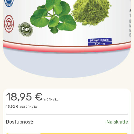
18,95
€
s DPH / ks
15,92 €
bez DPH / ks
Dostupnosť:
Na sklade