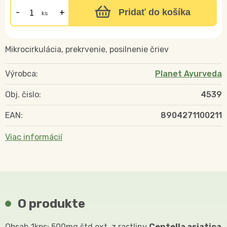
Pridať do košíka
ks
Mikrocirkulácia, prekrvenie, posilnenie čriev
Výrobca:
Planet Ayurveda
Obj. čislo:
4539
EAN:
8904271100211
Viac informácií
O produkte
Obsah 1kps: 500mg štd.ext. z rastliny
Centella asiatica