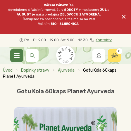
Vážení zákazníci,
dovoľujeme si Vás informovať, že v
SOBOTY
v mesiacoch
JÚL
a
×
AUGUST
je naša predajňa
ZELOVOCU
ZATVORENÁ.
Ďakujeme za pochopenie a tešíme sa na Vás!
Váš tím
BIO - SLNEČNICA
.
Po – Pi:
9.00 – 19.00
, So:
9.00 – 12.30
Kontakty
0
Úvod
Doplnky stravy
Ajurvéda
Gotu Kola 60kaps
Planet Ayurveda
Gotu Kola 60kaps Planet Ayurveda