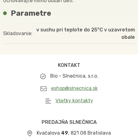
Uchovávajte mimo dosah detí.
Parametre
v suchu pri teplote do 25°C v uzavretom
Skladovanie
obale
KONTAKT
Bio - Slnečnica, s.r.o.
eshop@slnecnica.sk
Všetky kontakty
PREDAJŇA SLNEČNICA
Kvačalova
49
, 821 08 Bratislava