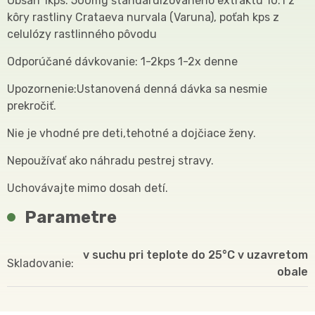
Obsah 1kps: 500mg štandardizovaného extraktu 10:1 z
kôry rastliny Crataeva nurvala (Varuna), poťah kps z
celulózy rastlinného pôvodu
Odporúčané dávkovanie: 1-2kps 1-2x denne
Upozornenie:Ustanovená denná dávka sa nesmie
prekročiť.
Nie je vhodné pre deti,tehotné a dojčiace ženy.
Nepoužívať ako náhradu pestrej stravy.
Uchovávajte mimo dosah detí.
Parametre
v suchu pri teplote do 25°C v uzavretom
Skladovanie
obale