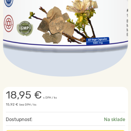
18,95
€
s DPH / ks
15,92 €
bez DPH / ks
Dostupnosť:
Na sklade