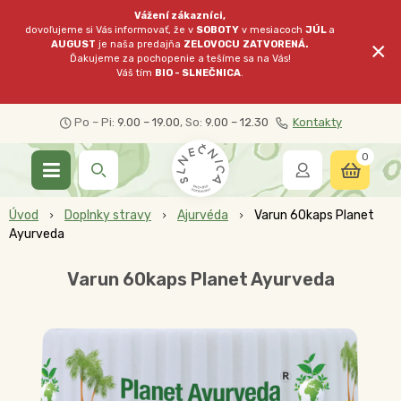
Vážení zákazníci,
dovoľujeme si Vás informovať, že v
SOBOTY
v mesiacoch
JÚL
a
×
AUGUST
je naša predajňa
ZELOVOCU
ZATVORENÁ.
Ďakujeme za pochopenie a tešíme sa na Vás!
Váš tím
BIO - SLNEČNICA
.
Po – Pi:
9.00 – 19.00
, So:
9.00 – 12.30
Kontakty
0
Úvod
Doplnky stravy
Ajurvéda
Varun 60kaps Planet
Ayurveda
Varun 60kaps Planet Ayurveda