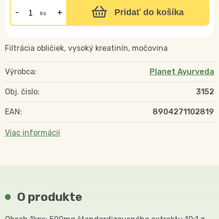
Pridať do košíka
ks
Filtrácia obličiek, vysoký kreatinín, močovina
Výrobca:
Planet Ayurveda
Obj. čislo:
3152
EAN:
8904271102819
Viac informácií
O produkte