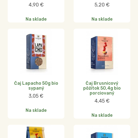
4,90
€
5,20
€
Na sklade
Na sklade
Čaj Lapacho 50g bio
Čaj Brusnicový
sypaný
pôžitok 50,4g bio
porciovaný
3,05
€
4,45
€
Na sklade
Na sklade