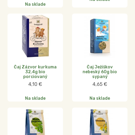
Na sklade
Čaj Zázvor kurkuma
Čaj Ježiškov
32,4g bio
nebeský 60g bio
porciovaný
sypaný
4,10
€
4,65
€
Na sklade
Na sklade