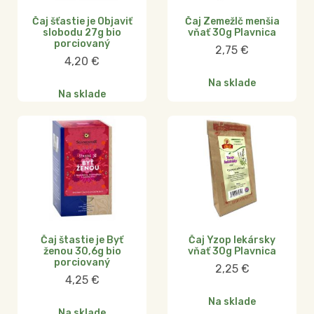
Čaj šťastie je Objaviť
Čaj Zemežlč menšia
slobodu 27g bio
vňať 30g Plavnica
porciovaný
2,75
€
4,20
€
Na sklade
Na sklade
Čaj štastie je Byť
Čaj Yzop lekársky
ženou 30,6g bio
vňať 30g Plavnica
porciovaný
2,25
€
4,25
€
Na sklade
Na sklade