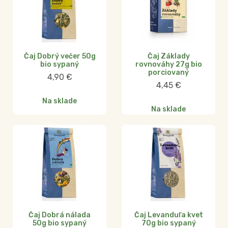
Čaj Dobrý večer 50g
Čaj Základy
bio sypaný
rovnováhy 27g bio
porciovaný
4,90
€
4,45
€
Na sklade
Na sklade
Čaj Dobrá nálada
Čaj Levanduľa kvet
50g bio sypaný
70g bio sypaný