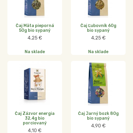
Čaj Mäta pieporná
Čaj Ľubovník 60g
50g bio sypaný
bio sypaný
4,25
€
4,25
€
Na sklade
Na sklade
Čaj Zázvor energia
Čaj Jarný bozk 80g
32,4g bio
bio sypaný
porciovaný
4,90
€
4,10
€