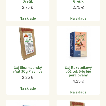
Grešík
Grešík
2,75
€
2,75
€
Na sklade
Na sklade
Čaj Slez maurský
Čaj Rakytníkový
vňať 30g Plavnica
pôžitok 54g bio
porciovaný
2,25
€
4,25
€
Na sklade
Na sklade