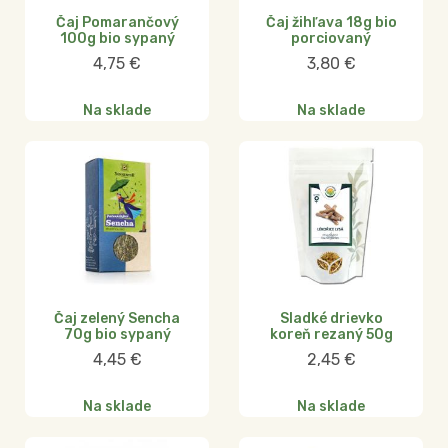
Čaj Pomarančový
Čaj žihľava 18g bio
100g bio sypaný
porciovaný
4,75
€
3,80
€
Na sklade
Na sklade
Čaj zelený Sencha
Sladké drievko
70g bio sypaný
koreň rezaný 50g
4,45
€
2,45
€
Na sklade
Na sklade