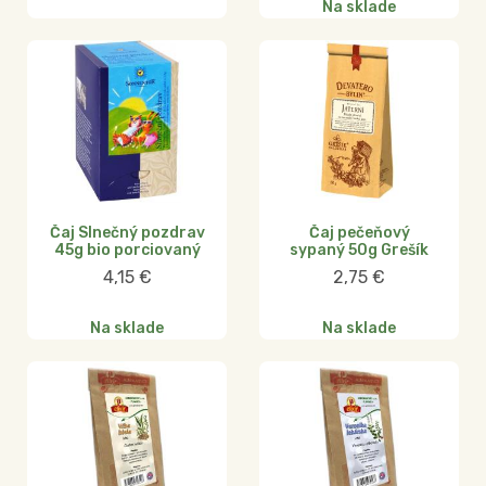
Na sklade
Čaj Slnečný pozdrav
Čaj pečeňový
45g bio porciovaný
sypaný 50g Grešík
4,15
€
2,75
€
Na sklade
Na sklade