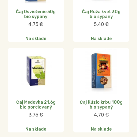
Čaj Osvieženie 50g
Čaj Ruža kvet 30g
bio sypaný
bio sypaný
4,75
€
5,40
€
Na sklade
Na sklade
Čaj Medovka 21,6g
Čaj Kúzlo krbu 100g
bio porciovaný
bio sypaný
3,75
€
4,70
€
Na sklade
Na sklade