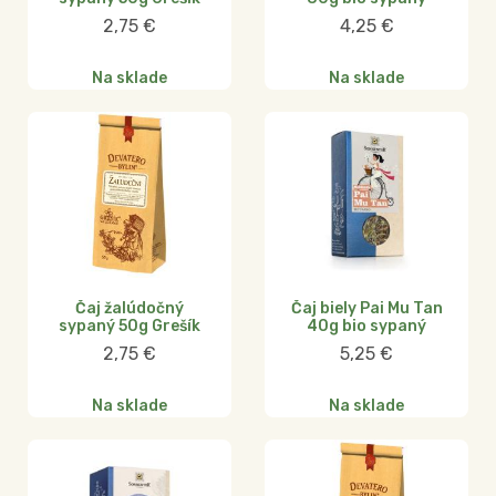
2,75
€
4,25
€
Na sklade
Na sklade
Čaj žalúdočný
Čaj biely Pai Mu Tan
sypaný 50g Grešík
40g bio sypaný
2,75
€
5,25
€
Na sklade
Na sklade