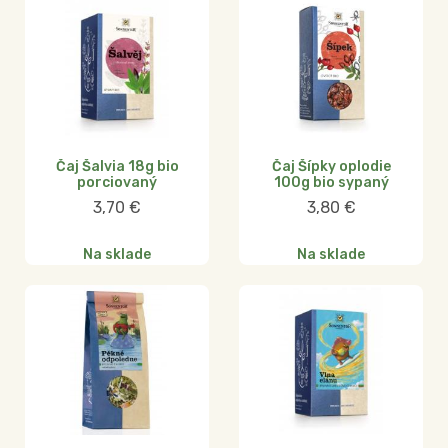
Čaj Šalvia 18g bio
Čaj Šípky oplodie
porciovaný
100g bio sypaný
3,70
€
3,80
€
Na sklade
Na sklade