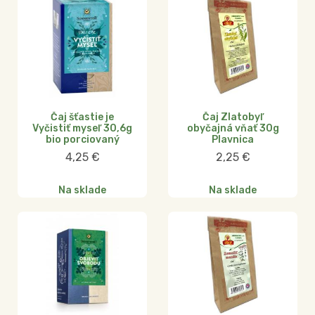
Čaj šťastie je
Čaj Zlatobyľ
Vyčistiť myseľ 30,6g
obyčajná vňať 30g
bio porciovaný
Plavnica
4,25
€
2,25
€
Na sklade
Na sklade