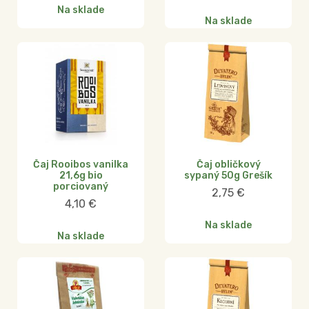
Na sklade
Na sklade
Čaj Rooibos vanilka
Čaj obličkový
21,6g bio
sypaný 50g Grešík
porciovaný
2,75
€
4,10
€
Na sklade
Na sklade