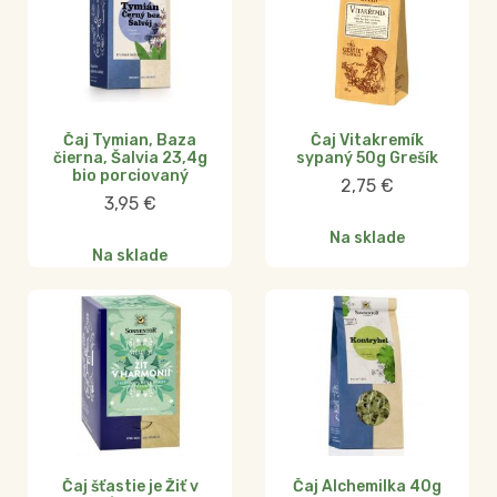
Čaj Tymian, Baza
Čaj Vitakremík
čierna, Šalvia 23,4g
sypaný 50g Grešík
bio porciovaný
2,75
€
3,95
€
Na sklade
Na sklade
Čaj šťastie je Žiť v
Čaj Alchemilka 40g