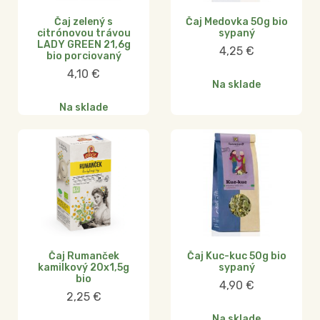
Čaj zelený s
Čaj Medovka 50g bio
citrónovou trávou
sypaný
LADY GREEN 21,6g
4,25
€
bio porciovaný
4,10
€
Na sklade
Na sklade
Čaj Rumanček
Čaj Kuc-kuc 50g bio
kamilkový 20x1,5g
sypaný
bio
4,90
€
2,25
€
Na sklade