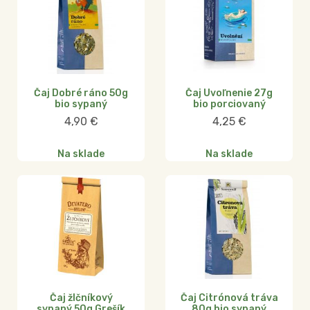
Čaj Dobré ráno 50g
Čaj Uvoľnenie 27g
bio sypaný
bio porciovaný
4,90
€
4,25
€
Na sklade
Na sklade
Čaj žlčníkový
Čaj Citrónová tráva
sypaný 50g Grešík
80g bio sypaný