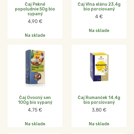
Čaj Pekné
Čaj Vlna elánu 23,4g
popoludnie 50g bio
bio porciovaný
sypaný
4
€
4,90
€
Na sklade
Na sklade
Čaj Ovocný sen
Čaj Rumanček 14,4g
100g bio sypaný
bio porciovaný
4,75
€
3,80
€
Na sklade
Na sklade