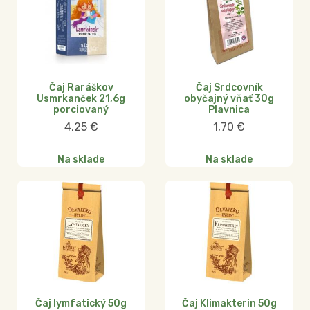
Čaj Raráškov
Čaj Srdcovník
Usmrkanček 21,6g
obyčajný vňať 30g
porciovaný
Plavnica
4,25
€
1,70
€
Na sklade
Na sklade
Čaj lymfatický 50g
Čaj Klimakterin 50g