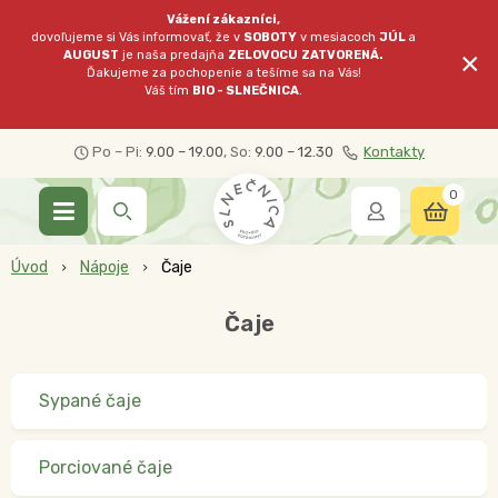
Vážení zákazníci,
dovoľujeme si Vás informovať, že v
SOBOTY
v mesiacoch
JÚL
a
×
AUGUST
je naša predajňa
ZELOVOCU
ZATVORENÁ.
Ďakujeme za pochopenie a tešíme sa na Vás!
Váš tím
BIO - SLNEČNICA
.
Po – Pi:
9.00 – 19.00
, So:
9.00 – 12.30
Kontakty
0
Úvod
Nápoje
Čaje
Čaje
Sypané čaje
Porciované čaje