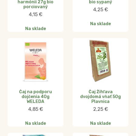
harmónii 27g bio
bio sypaný
porciovaný
4,25
€
4,15
€
Na sklade
Na sklade
Čaj na podporu
Čaj Žihľava
dojčenia 40g
dvojdomá vňať 50g
WELEDA
Plavnica
4,85
€
2,25
€
Na sklade
Na sklade