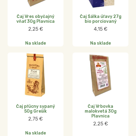
Čaj Vres obyčajný
Čaj Šálka úľavy 27g
vňať 30g Plavnica
bio porciovaný
2,25
€
4,15
€
Na sklade
Na sklade
Čaj pľúcny sypaný
Čaj Vrbovka
50g Grešík
malokvetá 30g
Plavnica
2,75
€
2,25
€
Na sklade