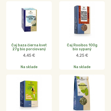
Čaj baza čierna kvet
Čaj Rooibos 100g
27g bio porciovaný
bio sypaný
4,45
€
4,25
€
Na sklade
Na sklade