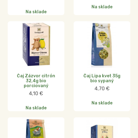
Na sklade
Na sklade
Čaj Zázvor citrón
Čaj Lipa kvet 35g
32,4g bio
bio sypaný
porciovaný
4,70
€
4,10
€
Na sklade
Na sklade