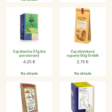
Čaj šťastia 27g bio
Čaj slinivkový
porciovaný
sypaný 50g Grešík
4,25
€
2,75
€
Na sklade
Na sklade