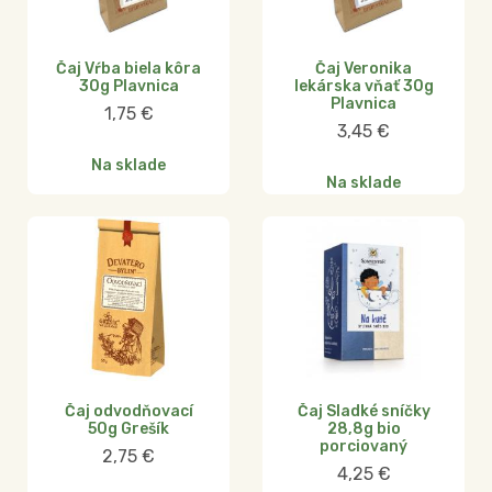
Čaj Vŕba biela kôra
Čaj Veronika
30g Plavnica
lekárska vňať 30g
Plavnica
1,75
€
3,45
€
Na sklade
Na sklade
Čaj odvodňovací
Čaj Sladké sníčky
50g Grešík
28,8g bio
porciovaný
2,75
€
4,25
€