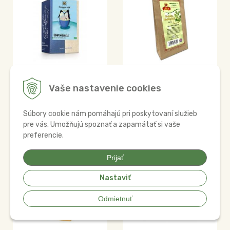
Čaj Osvieženie 21,6g
Čaj Sladovka
bio porciovaný
hladkoplodá koreň
Vaše nastavenie cookies
30g Plavnica
4
€
2,75
€
Súbory cookie nám pomáhajú pri poskytovaní služieb
Na sklade
pre vás. Umožňujú spoznať a zapamätať si vaše
Na sklade
preferencie.
Prijať
Nastaviť
Odmietnuť