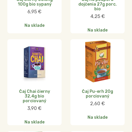
100g bio sypaný
dojčenia 27g porc.
bio
6,95
€
4,25
€
Na sklade
Na sklade
Čaj Chai čierny
Čaj Pu-erh 20g
32,4g bio
porciovaný
porciovaný
2,60
€
3,90
€
Na sklade
Na sklade