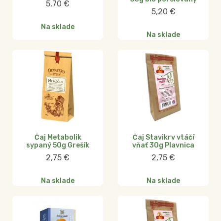
5,70
€
5,20
€
Na sklade
Na sklade
Čaj Metabolik
Čaj Stavikrv vtáčí
sypaný 50g Grešík
vňať 30g Plavnica
2,75
€
2,75
€
Na sklade
Na sklade