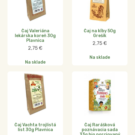
Čaj Valeriána
Čaj na kĺby 50g
lekárska koreň 30g
Grešík
Plavnica
2,75
€
2,75
€
Na sklade
Na sklade
Čaj Vachta trojlistá
Čaj Rarášková
list 30g Plavnica
poznávacia sada
33g bio porciovaný